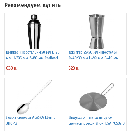
Рекомендуем купить
Шейкер «Проотель» 450 мл D=78
Джиггер 25/50 мл «Проотель»
мм H=205 мм B=80 мм ProHotel
D=40/39 мм H=90 мм B=40 мм
2030250
ProHotel 2040116
630 р.
323 р.
Ложка столовая ALASKA Eternum
Индукционный адаптер со
3110142
сьемной ручкой 21 см ILSA 7050210