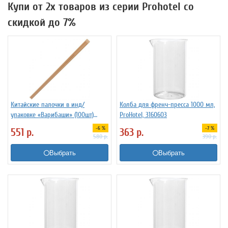
Купи от 2х товаров из серии Prohotel со
скидкой до 7%
Китайские палочки в инд/
Колба для френч-пресса 1000 мл,
упаковке «Варибаши» (100шт)
ProHotel, 3160603
WEST HONEST 6080236
-6 %
-7 %
551
р.
363
р.
580
р.
390
р.
Выбрать
Выбрать