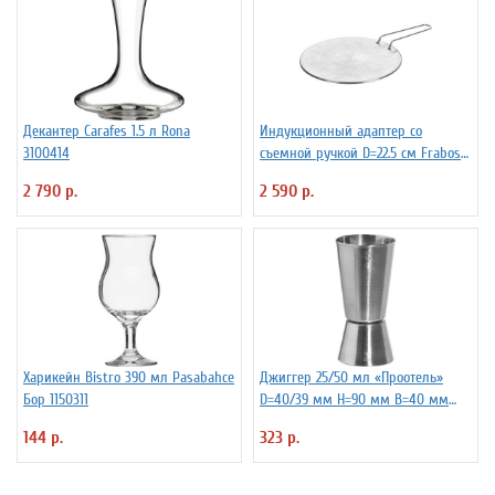
Декантер Carafes 1.5 л Rona
Индукционный адаптер со
3100414
съемной ручкой D=22.5 см Frabosk
7050209
2 790 р.
2 590 р.
Харикейн Bistro 390 мл Pasabahce
Джиггер 25/50 мл «Проотель»
Бор 1150311
D=40/39 мм H=90 мм B=40 мм
ProHotel 2040116
144 р.
323 р.