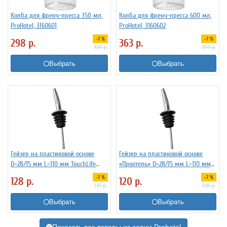
Колба для френч-пресса 350 мл,
Колба для френч-пресса 600 мл,
ProHotel, 3160601
ProHotel, 3160602
-7 %
-7 %
298
р.
363
р.
320
р.
390
р.
Выбрать
Выбрать
Гейзер на пластиковой основе
Гейзер на пластиковой основе
D=28/15 мм L=110 мм TouchLife
«Проотель» D=28/15 мм L=110 мм
213274
ProHotel 2010335
-7 %
-7 %
128
р.
120
р.
137
р.
128
р.
Выбрать
Выбрать