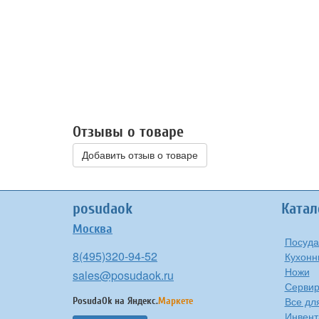
Отзывы о товаре
Добавить отзыв о товаре
posudaok
Катал
Москва
Посуда
8(495)320-94-52
Кухонн
Ножи
sales@posudaok.ru
Сервир
Все дл
PosudaOk на
Яндекс.
Маркете
Инвент