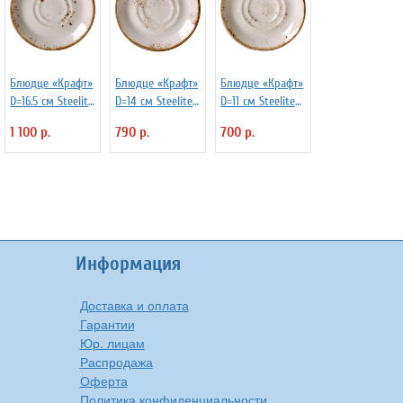
Блюдце «Крафт»
Блюдце «Крафт»
Блюдце «Крафт»
D=16.5 см Steelite
D=14 см Steelite
D=11 см Steelite
3022244
3022245
3022246
1 100 р.
790 р.
700 р.
Информация
Доставка и оплата
Гарантии
Юр. лицам
Распродажа
Оферта
Политика конфиденциальности