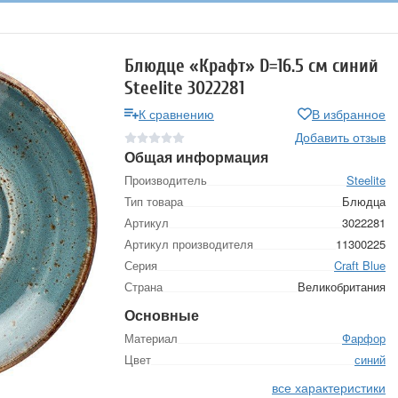
Блюдце «Крафт» D=16.5 см синий
Steelite 3022281
К сравнению
В избранное
Добавить отзыв
Общая информация
Производитель
Steelite
Тип товара
Блюдца
Артикул
3022281
Артикул производителя
11300225
Серия
Craft Blue
Страна
Великобритания
Основные
Материал
Фарфор
Цвет
синий
все характеристики