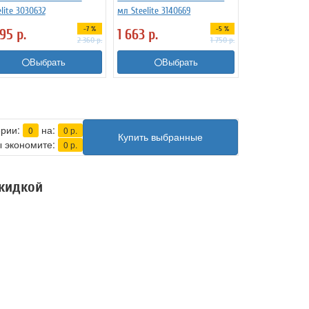
elite 3030632
мл Steelite 3140669
-7 %
-5 %
195
р.
1 663
р.
2 360
р.
1 750
р.
Выбрать
Выбрать
ерии:
на:
0
0
р.
Купить выбранные
 экономите:
0
р.
скидкой