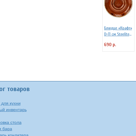
Блюдце «Крафт»
D=11 см Steelite
3022240
690 р.
ог товаров
 для кухни
ый инвентарь
овка стола
я бара
арь кондитера