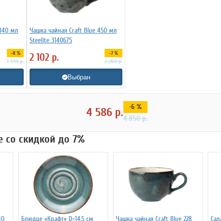
 340 мл
Чашка чайная Craft Blue 450 мл
Steelite 3140675
-8 %
-7 %
2 102
р.
1 510
р.
2 260
р.
Выбран
-6 %
4 586
р.
4 850
р.
ue со скидкой до 7%
40
Блюдце «Крафт» D=14.5 см
Чашка чайная Craft Blue 228
Сал