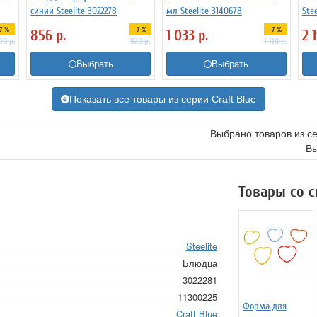
синий Steelite 3022278
мл Steelite 3140678
Ste
7 %
-7 %
-7 %
856
р.
1 033
р.
2 
510
р.
920
р.
1 110
р.
Выбрать
Выбрать
Показать все товары из серии Craft Blue
Выбрано товаров из с
Вы
Товары со 
Steelite
Блюдца
3022281
11300225
Форма для
Craft Blue