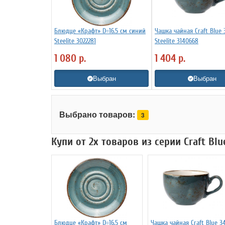
Блюдце «Крафт» D=16.5 см синий
Чашка чайная Craft Blue
Steelite 3022281
Steelite 3140668
1 080
р.
1 404
р.
Выбран
Выбран
Выбрано товаров:
3
Купи от 2х товаров из серии Craft Bl
Блюдце «Крафт» D=16.5 см
Чашка чайная Craft Blue 3