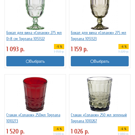
Бокал для вина «Соланж» 275 мл
Бокал для вина «Соланж» 275 мл
D=8 см Tognana 1051322
Tognana 1051323
-5 %
-6 %
1 093
р.
1 159
р.
1 150
р.
1 220
р.
Выбрать
Выбрать
Стакан «Соланж» 250мл Tognana
Стакан «Соланж» 250 мл зеленый
1010273
Tognana 1010267
-6 %
-6 %
1 520
р.
1 026
р.
1 600
р.
1 080
р.