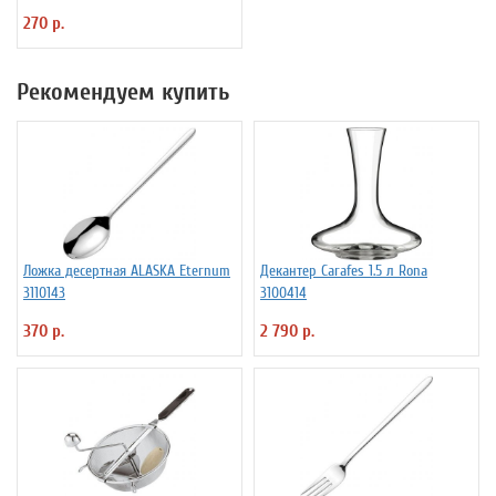
270 р.
Рекомендуем купить
Ложка десертная ALASKA Eternum
Декантер Carafes 1.5 л Rona
3110143
3100414
370 р.
2 790 р.