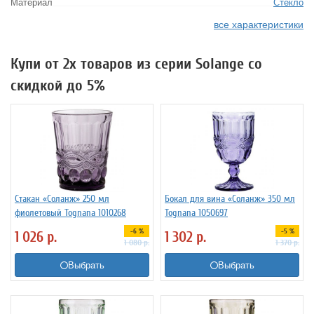
Материал
Стекло
все характеристики
Купи от 2х товаров из серии Solange со
скидкой до 5%
Стакан «Соланж» 250 мл
Бокал для вина «Соланж» 350 мл
фиолетовый Tognana 1010268
Tognana 1050697
-6 %
-5 %
1 026
р.
1 302
р.
1 080
р.
1 370
р.
Выбрать
Выбрать