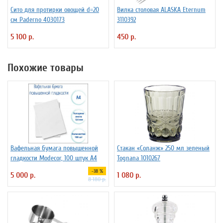
Сито для протирки овощей d=20
Вилка столовая ALASKA Eternum
см Paderno 4030173
3110392
5 100 р.
450 р.
Похожие товары
Вафельная бумага повышенной
Стакан «Соланж» 250 мл зеленый
гладкости Modecor, 100 штук А4
Tognana 1010267
-38 %
5 000 р.
1 080 р.
8 180 р.