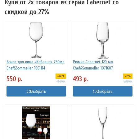
Купи от 2х товаров из серии Cabernet со
скидкой до 27%
Бокал для вина «Каберне» 750мл
Рюмка Cabernet 120 мл
Chef&Sommelier 1051114
Chef&Sommelier 1071607
-27 %
-7 %
550
р.
493
р.
750
р.
530
р.
Выбрать
Выбрать