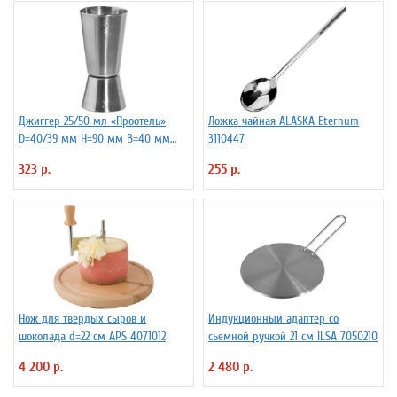
Джиггер 25/50 мл «Проотель»
Ложка чайная ALASKA Eternum
D=40/39 мм H=90 мм B=40 мм
3110447
ProHotel 2040116
323 р.
255 р.
Нож для твердых сыров и
Индукционный адаптер со
шоколада d=22 см APS 4071012
сьемной ручкой 21 см ILSA 7050210
4 200 р.
2 480 р.