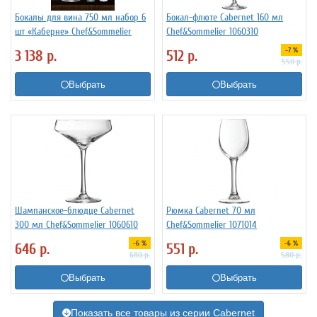
Бокалы для вина 750 мл набор 6
Бокал-флюте Cabernet 160 мл
шт «Каберне» Chef&Sommelier
Chef&Sommelier 1060310
-7 %
3 138
р.
512
р.
550
р.
Выбрать
Выбрать
Шампанское-блюдце Cabernet
Рюмка Cabernet 70 мл
300 мл Chef&Sommelier 1060610
Chef&Sommelier 1071014
-6 %
-6 %
646
р.
551
р.
680
р.
580
р.
Выбрать
Выбрать
Показать все товары из серии Cabernet