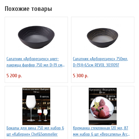
Похожие товары
Салатник «Арборесценс» цвет-
Салатник «Арборесценс» 750мл,
лакрица фарфор 750 мл D=19 см
D=19,H=6.5см REVOL 3031097
REVOL 648298
5 200 р.
5 300 р.
Бокалы для вина 750 мл набор 6
Креманка стеклянная 120 мл, 87
шт «Каберне» Chef&Sommelier
мм набор 6 шт «Версатиль» Arc