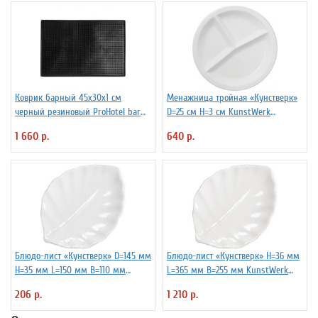
Коврик барный 45x30x1 см
Менажница тройная «Кунстверк»
черный резиновый ProHotel bar
D=25 см H=3 см KunstWerk
2120624
3020675
1 660 р.
640 р.
Блюдо-лист «Кунстверк» D=145 мм
Блюдо-лист «Кунстверк» H=36 мм
H=35 мм L=150 мм B=110 мм
L=365 мм B=255 мм KunstWerk
KunstWerk 3020723
3020735
206 р.
1 210 р.