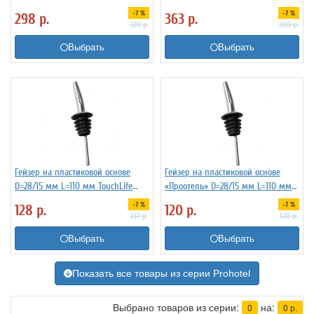
-7 %
-7 %
298
р.
363
р.
320
р.
390
р.
Выбрать
Выбрать
Гейзер на пластиковой основе
Гейзер на пластиковой основе
D=28/15 мм L=110 мм TouchLife
«Проотель» D=28/15 мм L=110 мм
213274
ProHotel 2010335
-7 %
-7 %
128
р.
120
р.
137
р.
128
р.
Выбрать
Выбрать
Показать все товары из серии Prohotel
Выбрано товаров из серии:
на:
0
0
р.