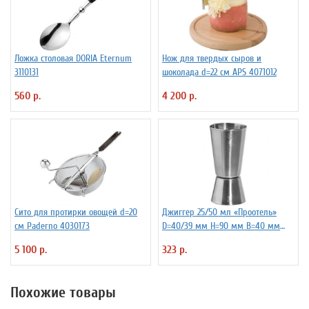
Ложка столовая DORIA Eternum
Нож для твердых сыров и
3110131
шоколада d=22 см APS 4071012
560 р.
4 200 р.
Сито для протирки овощей d=20
Джиггер 25/50 мл «Проотель»
см Paderno 4030173
D=40/39 мм H=90 мм B=40 мм
ProHotel 2040116
5 100 р.
323 р.
Похожие товары