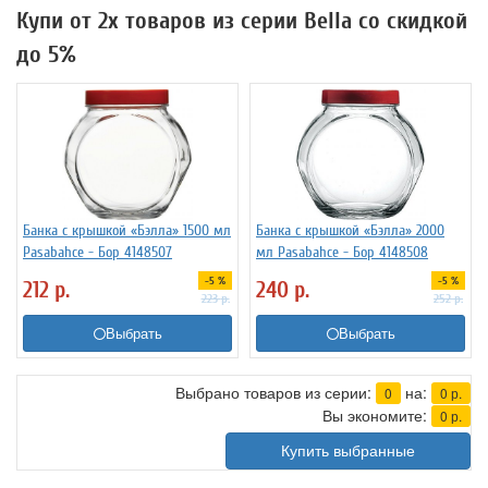
Купи от 2х товаров из серии Bella со скидкой
до 5%
Банка с крышкой «Бэлла» 1500 мл
Банка с крышкой «Бэлла» 2000
Pasabahce - Бор 4148507
мл Pasabahce - Бор 4148508
-5 %
-5 %
212
р.
240
р.
223
р.
252
р.
Выбрать
Выбрать
Выбрано товаров из серии:
на:
0
0
р.
Вы экономите:
0
р.
Купить выбранные