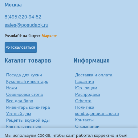
Москва
8(495)320-94-52
sales@posudaok.ru
PosudaOk на
Яндекс.
Маркете
Пожаловаться
Каталог товаров
Информация
Посуда для кухни
Доставка и оплата
Кухонный инвентарь
Гарантии
Ножи
Юр. лицам
Сервировка стола
Распродажа
Все для бара
Оферта
Инвентарь кондитера
Политика
конфиденциальности
Уютный дом
Контакты
Рецепты вкусной еды
О компании
Как пользоваться
сковородкой
Сиропы Monin
Мы используем cookie, чтобы сайт работал корректно и был