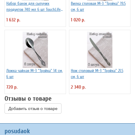
Набор банок для сыпучих
Вилка столовая М-3 "Тройка" 19.5
продуктов 740 мл 6 шт TouchLife
см, 6 шт
212501
1 632 р.
1 020 р.
Ложка чайная М-3 "Тройка" 14 см,
Нож столовый М-3 "Тройка" 21.5
6 шт
см, 6 шт
720 р.
2 340 р.
Отзывы о товаре
Добавить отзыв о товаре
posudaok