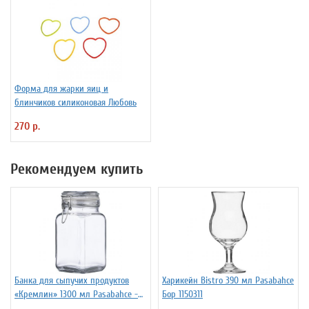
Форма для жарки яиц и
блинчиков силиконовая Любовь
270 р.
Рекомендуем купить
Банка для сыпучих продуктов
Харикейн Bistro 390 мл Pasabahce
«Кремлин» 1300 мл Pasabahce -
Бор 1150311
Бор 4148549