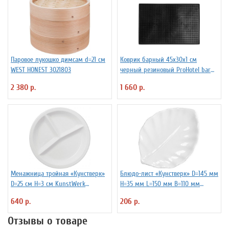
Паровое лукошко димсам d=21 см
Коврик барный 45x30x1 см
WEST HONEST 3021803
черный резиновый ProHotel bar
2120624
2 380 р.
1 660 р.
Менажница тройная «Кунстверк»
Блюдо-лист «Кунстверк» D=145 мм
D=25 см H=3 см KunstWerk
H=35 мм L=150 мм B=110 мм
3020675
KunstWerk 3020723
640 р.
206 р.
Отзывы о товаре