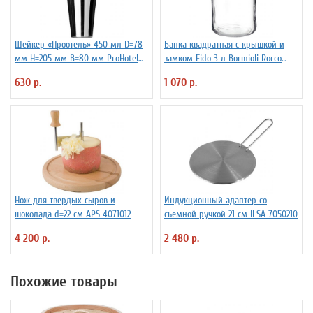
Шейкер «Проотель» 450 мл D=78
Банка квадратная с крышкой и
мм H=205 мм B=80 мм ProHotel
замком Fido 3 л Bormioli Rocco
2030250
Fidenza 4142228
630 р.
1 070 р.
Нож для твердых сыров и
Индукционный адаптер со
шоколада d=22 см APS 4071012
сьемной ручкой 21 см ILSA 7050210
4 200 р.
2 480 р.
Похожие товары