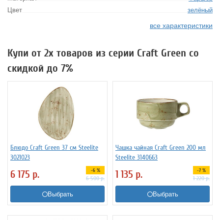
Цвет
зелёный
все характеристики
Купи от 2х товаров из серии Craft Green со
скидкой до 7%
Блюдо Craft Green 37 см Steelite
Чашка чайная Craft Green 200 мл
3021023
Steelite 3140663
-6 %
-7 %
6 175
р.
1 135
р.
6 500
р.
1 220
р.
Выбрать
Выбрать