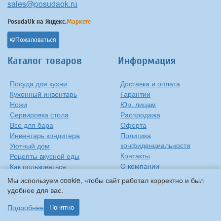
sales@posudaok.ru
PosudaOk на
Яндекс.
Маркете
Пожаловаться
Каталог товаров
Информация
Посуда для кухни
Доставка и оплата
Кухонный инвентарь
Гарантии
Ножи
Юр. лицам
Сервировка стола
Распродажа
Все для бара
Оферта
Инвентарь кондитера
Политика
конфиденциальности
Уютный дом
Контакты
Рецепты вкусной еды
О компании
Как пользоваться
сковородкой
Сиропы Monin
Мы используем cookie, чтобы сайт работал корректно и был
Виды барного стекла
удобнее для вас.
Рецепты вкусной еды
Подробнее
Понятно