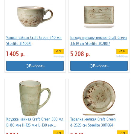
Чашка чайная Craft Green 340 мл
Блюдо прямоугольное Craft Green
Steelite 3140671
33x19 см Steelite 3021017
-7 %
-7 %
1 405
р.
5 208
р.
1 510
р.
5 600
р.
Выбрать
Выбрать
Кружка чайная Craft Green 350 мл
Тарелка мелкая Craft Green
D=80 мм H=125 мм L=130 мм
d=25.25 см Steelite 3011664
Steelite 3140739
-6 %
-5 %