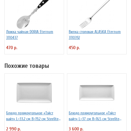
Ложка чайная DORIA Eternum
Вилка столовая ALASKA Eternum
3110437
3110392
470 р.
450 р.
Похожие товары
Блюдо прямоугольное «Тэйст
Блюдо прямоугольное «Тэйст
вайт» L=33.2 см B=19.2 см Steelite
вайт» L=37 см B=16.5 см Steelite
3020842
3020866
2 990 р.
3 600 р.