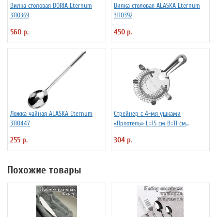
Вилка столовая DORIA Eternum
Вилка столовая ALASKA Eternum
3110369
3110392
560 р.
450 р.
Ложка чайная ALASKA Eternum
Стрейнер с 4-мя ушками
3110447
«Проотель» L=15 см B=11 см
ProHotel 2030517
255 р.
304 р.
Похожие товары