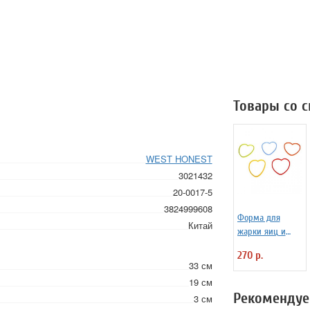
Товары со 
WEST HONEST
3021432
20-0017-5
3824999608
Форма для
Китай
жарки яиц и
блинчиков
270 р.
силиконовая
33 см
Любовь
19 см
Рекомендуе
3 см