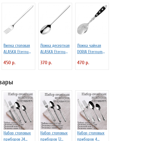
Вилка столовая
Ложка десертная
Ложка чайная
ALASKA Eternum
ALASKA Eternum
DORIA Eternum
3110392
3110143
3110437
450 р.
370 р.
470 р.
вары
Набор столовых
Набор столовых
Набор столовых
приборов 24
приборов 12
приборов 4