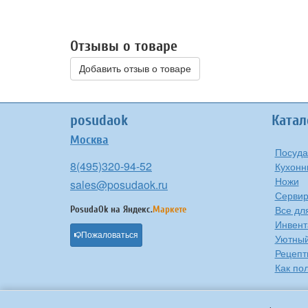
Отзывы о товаре
Добавить отзыв о товаре
posudaok
Катал
Москва
Посуда
8(495)320-94-52
Кухонн
Ножи
sales@posudaok.ru
Сервир
Все дл
PosudaOk на
Яндекс.
Маркете
Инвент
Пожаловаться
Уютны
Рецепт
Как по