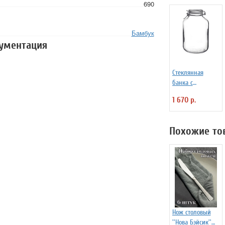
690
Бамбук
кументация
Стеклянная
банка с
крышкой и
1 670 р.
замком Fido 5 л
Bormioli Rocco
Fidenza 4142220
Похожие то
Нож столовый
''Нова Бэйсик''