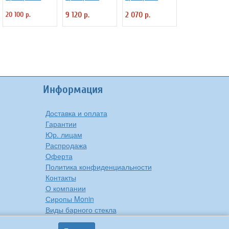
предмета
предметов
предмета
20 100 р.
9 120 р.
2 070 р.
"Verona" Luxstah
"Verona" Luxstah
"Rome" Luxstahl
Информация
Доставка и оплата
Гарантии
Юр. лицам
Распродажа
Оферта
Политика конфиденциальности
Контакты
О компании
Сиропы Monin
Виды барного стекла
Рецепты вкусной еды