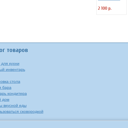
Kunstwerk 6 шт
2 100 р.
ог товаров
 для кухни
ый инвентарь
овка стола
я бара
арь кондитера
й дом
ы вкусной еды
льзоваться сковородкой