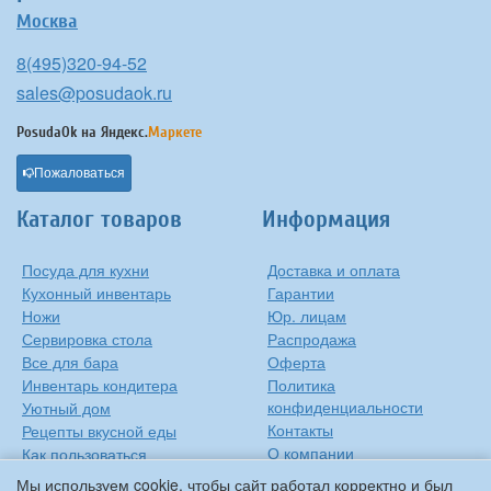
Москва
8(495)320-94-52
sales@posudaok.ru
PosudaOk на
Яндекс.
Маркете
Пожаловаться
Каталог товаров
Информация
Посуда для кухни
Доставка и оплата
Кухонный инвентарь
Гарантии
Ножи
Юр. лицам
Сервировка стола
Распродажа
Все для бара
Оферта
Инвентарь кондитера
Политика
конфиденциальности
Уютный дом
Контакты
Рецепты вкусной еды
О компании
Как пользоваться
сковородкой
Сиропы Monin
Мы используем cookie, чтобы сайт работал корректно и был