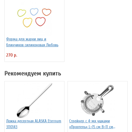
Форма для жарки яиц и
блинчиков силиконовая Любовь
270 р.
Рекомендуем купить
Ложка десертная ALASKA Eternum
Стрейнер с 4-мя ушками
3110143
«Проотель» L=15 см B=11 см