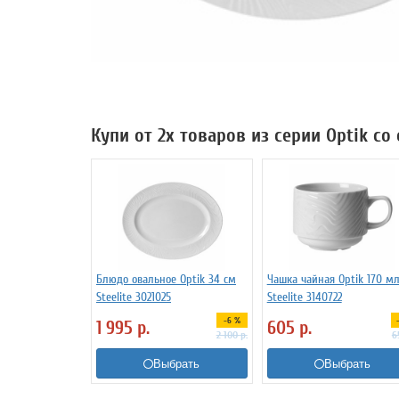
Купи от 2х товаров из серии Optik со
Блюдо овальное Optik 34 см
Чашка чайная Optik 170 м
Steelite 3021025
Steelite 3140722
-6 %
1 995
р.
605
р.
2 100
р.
6
Выбрать
Выбрать