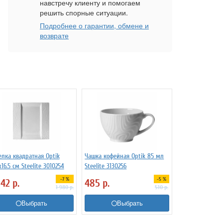
навстречу клиенту и помогаем
решить спорные ситуации.
Подробнее о гарантии, обмене и
возврате
елка квадратная Optik
Чашка кофейная Optik 85 мл
x16.5 см Steelite 3010254
Steelite 3130256
-7 %
-5 %
842
р.
485
р.
1 980
р.
510
р.
Выбрать
Выбрать