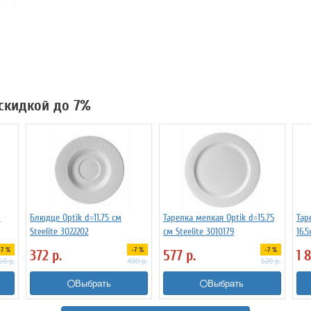
 скидкой до 7%
л
Блюдце Optik d=11.75 см
Тарелка мелкая Optik d=15.75
Тар
Steelite 3022202
см Steelite 3010179
16.5
-7 %
-7 %
-7 %
372
р.
577
р.
1 
50
р.
400
р.
620
р.
Выбрать
Выбрать