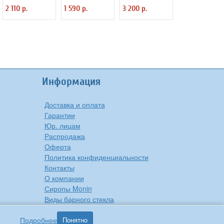
B=9 см Mitchell &
6300P054
3080597 H=12.7
2 110 р.
1 590 р.
3 200 р.
Cooper 2030522
«Аура» Steelite
см Steelite
4010516
3021567
Информация
Доставка и оплата
Гарантии
Юр. лицам
Распродажа
Оферта
Политика конфиденциальности
Контакты
О компании
Сиропы Monin
Виды барного стекла
Рецепты вкусной еды
Подробнее
Понятно