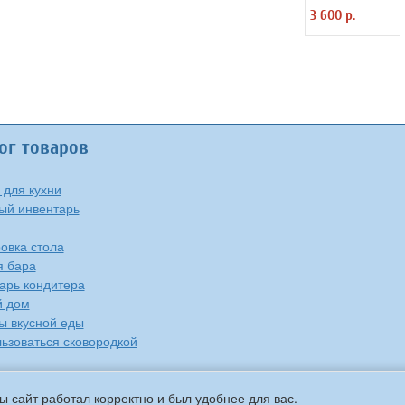
B=9 см Mitchell &
3 600 р.
Cooper 2030521
ог товаров
 для кухни
ый инвентарь
овка стола
я бара
арь кондитера
й дом
ы вкусной еды
льзоваться сковородкой
ы сайт работал корректно и был удобнее для вас.