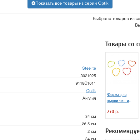
Показать все товары из серии Optik
Выбрано товаров из с
Вы
Товары со 
Steelite
3021025
9118C1011
Optik
Форма для
Англия
жарки яиц и
блинчиков
270 р.
силиконовая
34 см
Любовь
26.5 см
Рекомендуе
2 см
34 см