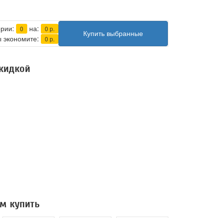
ерии:
на:
0
0
р.
Купить выбранные
 экономите:
0
р.
скидкой
м купить