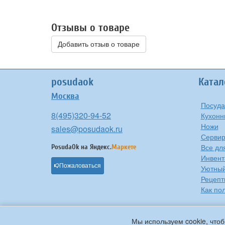
Отзывы о товаре
Добавить отзыв о товаре
posudaok
Катал
Москва
Посуда
8(495)320-94-52
Кухонн
Ножи
sales@posudaok.ru
Сервир
Все дл
PosudaOk на
Яндекс.
Маркете
Инвент
Пожаловаться
Уютны
Рецепт
Как по
Мы используем cookie, чтоб