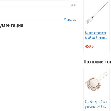
966
Фарфор
кументация
Вилка столовая
ALASKA Eternum
3110392
450 р.
Похожие то
Стрейнер с 2-мя
ушками L=18 см