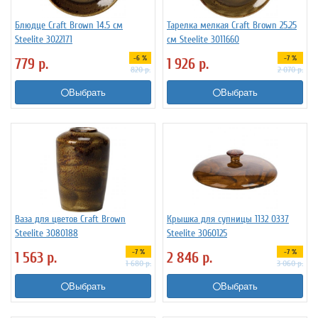
Блюдце Craft Brown 14.5 см
Тарелка мелкая Craft Brown 25.25
Steelite 3022171
см Steelite 3011660
-6 %
-7 %
779
р.
1 926
р.
820
р.
2 070
р.
Выбрать
Выбрать
Ваза для цветов Craft Brown
Крышка для супницы 1132 0337
Steelite 3080188
Steelite 3060125
-7 %
-7 %
1 563
р.
2 846
р.
1 680
р.
3 060
р.
Выбрать
Выбрать