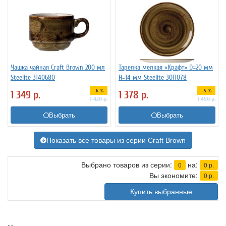
Чашка чайная Craft Brown 200 мл
Тарелка мелкая «Крафт» D=20 мм
Steelite 3140680
H=14 мм Steelite 3011078
-6 %
-5 %
1 349
р.
1 378
р.
1 420
р.
1 450
р.
Выбрать
Выбрать
Показать все товары из серии Craft Brown
Выбрано товаров из серии:
на:
0
0
р.
Вы экономите:
0
р.
Купить выбранные