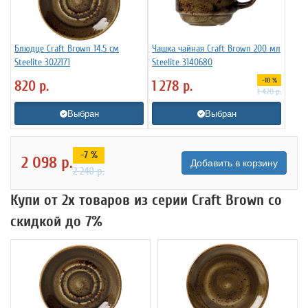
Блюдце Craft Brown 14.5 см
Чашка чайная Craft Brown 200 мл
Steelite 3022171
Steelite 3140680
-10 %
820
р.
1 278
р.
1 420
р.
Выбран
Выбран
-7 %
2 098
р.
Добавить в корзину
2 240
р.
Купи от 2х товаров из серии Craft Brown со
скидкой до 7%