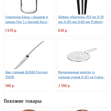
Стеклянная банка с крышкой и
Шейкер «Проотель» 450 мл D=78
замком Fido 5 л Bormioli Rocco
мм H=205 мм B=80 мм ProHotel
Fidenza 4142220
2030250
1 670 р.
630 р.
Нож столовый ALASKA Eternum
Индукционный адаптер со
3110291
съемной ручкой D=22.5 см Frabosk
7050209
500 р.
2 590 р.
Похожие товары