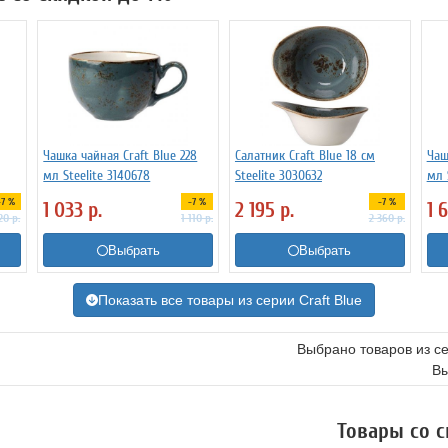
Чашка чайная Craft Blue 228
Салатник Craft Blue 18 см
Чаш
мл Steelite 3140678
Steelite 3030632
мл 
-7 %
-7 %
-7 %
1 033
р.
2 195
р.
1 
20
р.
1 110
р.
2 360
р.
Выбрать
Выбрать
Показать все товары из серии Craft Blue
Выбрано товаров из с
Вы
Товары со 