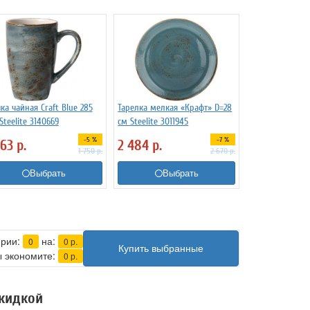
ка чайная Craft Blue 285
Тарелка мелкая «Крафт» D=28
Steelite 3140669
см Steelite 3011945
-5 %
-7 %
663
р.
2 484
р.
1 750
р.
2 670
р.
Выбрать
Выбрать
ерии:
на:
0
0
р.
Купить выбранные
 экономите:
0
р.
скидкой