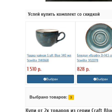
Успей купить комплект со скидкой
Чашка чайная Craft Blue 340 мл
Блюдце «Крафт» D=14.5 
Steelite 3140668
Steelite 3022278
1 510
р.
828
р.
Выбран
Выбран
Выбрано товаров:
3
Купи от 2х товаров из серии Craft Bl