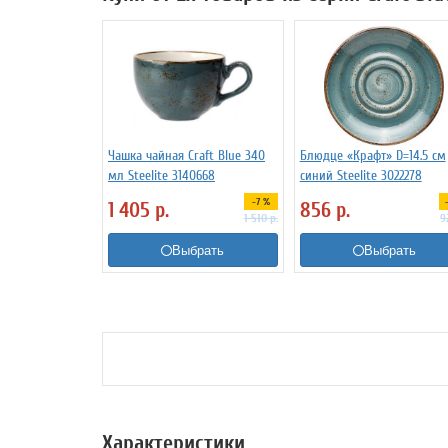
Чашка чайная Craft Blue 340
Блюдце «Крафт» D=14.5 см
мл Steelite 3140668
синий Steelite 3022278
-7 %
1 405
р.
856
р.
1 510
р.
9
Выбрать
Выбрать
Характеристики