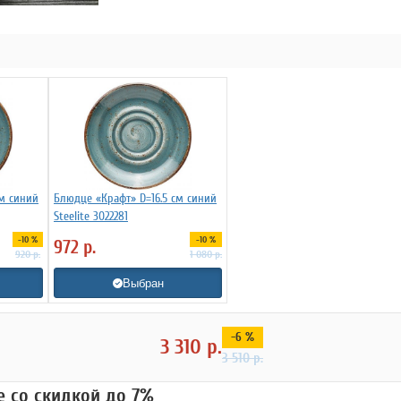
см синий
Блюдце «Крафт» D=16.5 см синий
Steelite 3022281
-10 %
-10 %
972
р.
920
р.
1 080
р.
Выбран
-6 %
3 310
р.
3 510
р.
ue со скидкой до 7%