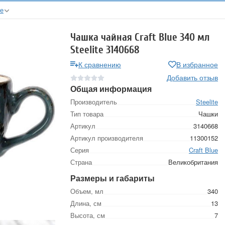
ые
Чашка чайная Craft Blue 340 мл
Steelite 3140668
К сравнению
В избранное
Добавить отзыв
Общая информация
Производитель
Steelite
Тип товара
Чашки
Артикул
3140668
Артикул производителя
11300152
Серия
Craft Blue
Страна
Великобритания
Размеры и габариты
Объем, мл
340
Длина, см
13
Высота, см
7