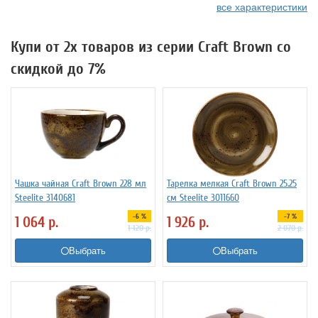
все характеристики
Купи от 2х товаров из серии Craft Brown со
скидкой до 7%
Чашка чайная Craft Brown 228 мл
Тарелка мелкая Craft Brown 25.25
Steelite 3140681
см Steelite 3011660
-6 %
-7 %
1 064
р.
1 926
р.
1 120
р.
2 070
р.
Выбрать
Выбрать