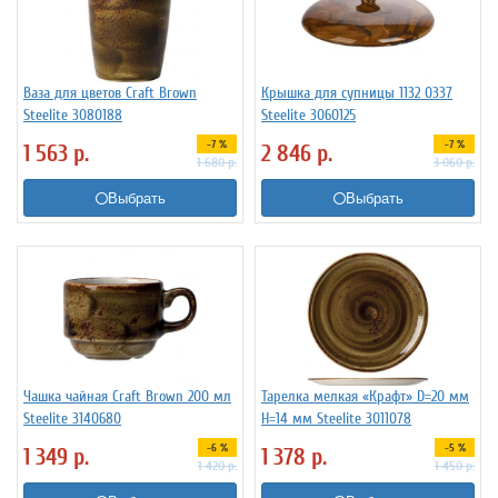
Ваза для цветов Craft Brown
Крышка для супницы 1132 0337
Steelite 3080188
Steelite 3060125
-7 %
-7 %
1 563
р.
2 846
р.
1 680
р.
3 060
р.
Выбрать
Выбрать
Чашка чайная Craft Brown 200 мл
Тарелка мелкая «Крафт» D=20 мм
Steelite 3140680
H=14 мм Steelite 3011078
-6 %
-5 %
1 349
р.
1 378
р.
1 420
р.
1 450
р.