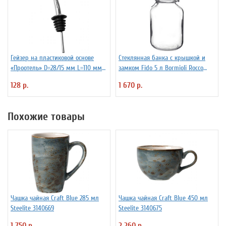
Гейзер на пластиковой основе
Стеклянная банка с крышкой и
«Проотель» D=28/15 мм L=110 мм
замком Fido 5 л Bormioli Rocco
ProHotel 2010335
Fidenza 4142220
128 р.
1 670 р.
Похожие товары
Чашка чайная Craft Blue 285 мл
Чашка чайная Craft Blue 450 мл
Steelite 3140669
Steelite 3140675
1 750 р.
2 260 р.