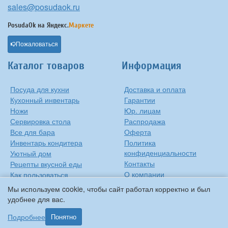
sales@posudaok.ru
PosudaOk на
Яндекс.
Маркете
Пожаловаться
Каталог товаров
Информация
Посуда для кухни
Доставка и оплата
Кухонный инвентарь
Гарантии
Ножи
Юр. лицам
Сервировка стола
Распродажа
Все для бара
Оферта
Инвентарь кондитера
Политика
конфиденциальности
Уютный дом
Контакты
Рецепты вкусной еды
О компании
Как пользоваться
сковородкой
Сиропы Monin
Мы используем cookie, чтобы сайт работал корректно и был
Виды барного стекла
удобнее для вас.
Рецепты вкусной еды
Подробнее
Понятно