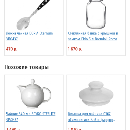
Ложка чайная DORIA Eternum
Стеклянная банка с крышкой и
3110437
замком Fido 5 л Bormioli Rocco
Fidenza 4142220
470 р.
1 670 р.
Похожие товары
Чайник 340 мл SPYRO STEELITE
Крышка для чайника 0367
3150337
«Симплисити Вайт» фарфор
Steelite 3150920
2 490 р.
1 070 р.