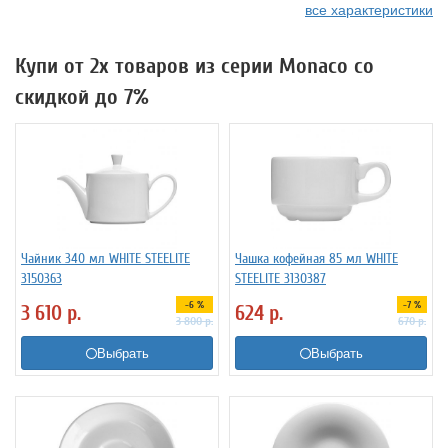
все характеристики
Купи от 2х товаров из серии Monaco со
скидкой до 7%
Чайник 340 мл WHITE STEELITE
Чашка кофейная 85 мл WHITE
3150363
STEELITE 3130387
-6 %
-7 %
3 610
р.
624
р.
3 800
р.
670
р.
Выбрать
Выбрать