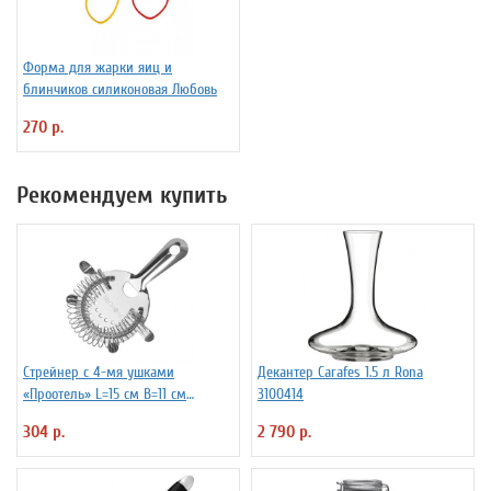
Форма для жарки яиц и
блинчиков силиконовая Любовь
270 р.
Рекомендуем купить
Стрейнер с 4-мя ушками
Декантер Carafes 1.5 л Rona
«Проотель» L=15 см B=11 см
3100414
ProHotel 2030517
304 р.
2 790 р.