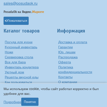
sales@posudaok.ru
PosudaOk на
Яндекс.
Маркете
Пожаловаться
Каталог товаров
Информация
Посуда для кухни
Доставка и оплата
Кухонный инвентарь
Гарантии
Ножи
Юр. лицам
Сервировка стола
Распродажа
Все для бара
Оферта
Инвентарь кондитера
Политика
конфиденциальности
Уютный дом
Контакты
Рецепты вкусной еды
О компании
Как пользоваться
сковородкой
Сиропы Monin
Мы используем cookie, чтобы сайт работал корректно и был
Виды барного стекла
удобнее для вас.
Рецепты вкусной еды
Подробнее
Понятно