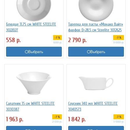
Блюдце 11.75 см WHITE STEELITE
Тарелка для пасты «Монако Вайт»
3022027
фарфор D=28.5 см Steelite 3012625
-7 %
-7 %
558
р.
2 790
р.
600
р.
3 000
р.
Выбрать
Выбрать
Салатник 15 см WHITE STEELITE
Соусник 140 мл WHITE STEELITE
3030387
3040573
-7 %
-7 %
1 963
р.
1 842
р.
2 110
р.
1 980
р.