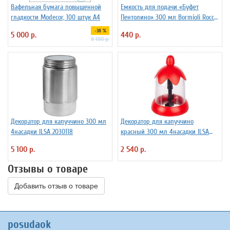
Вафельная бумага повышенной
Емкость для подачи «Буфет
гладкости Modecor, 100 штук А4
Пентолино» 300 мл Bormioli Rocco
3033201
-38 %
5 000 р.
440 р.
8 180 р.
Декоратор для капуччино 300 мл
Декоратор для капуччино
4насадки ILSA 2030118
красный 300 мл 4насадки ILSA
2030120
5 100 р.
2 540 р.
Отзывы о товаре
Добавить отзыв о товаре
posudaok