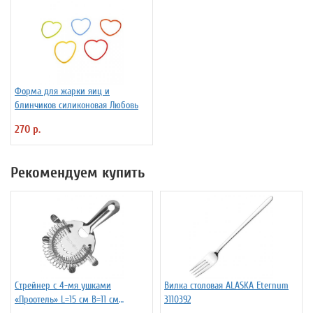
Форма для жарки яиц и
блинчиков силиконовая Любовь
270 р.
Рекомендуем купить
Стрейнер с 4-мя ушками
Вилка столовая ALASKA Eternum
«Проотель» L=15 см B=11 см
3110392