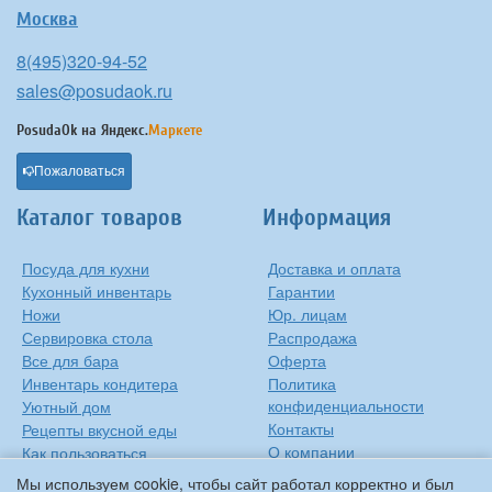
Москва
8(495)320-94-52
sales@posudaok.ru
PosudaOk на
Яндекс.
Маркете
Пожаловаться
Каталог товаров
Информация
Посуда для кухни
Доставка и оплата
Кухонный инвентарь
Гарантии
Ножи
Юр. лицам
Сервировка стола
Распродажа
Все для бара
Оферта
Инвентарь кондитера
Политика
конфиденциальности
Уютный дом
Контакты
Рецепты вкусной еды
О компании
Как пользоваться
сковородкой
Сиропы Monin
Мы используем cookie, чтобы сайт работал корректно и был