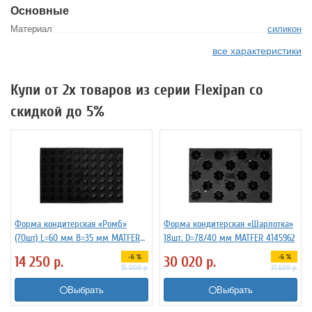
Основные
Материал
силикон
все характеристики
Купи от 2х товаров из серии Flexipan со
скидкой до 5%
Форма кондитерская «Ромб»
Форма кондитерская «Шарлотка»
(70шт) L=60 мм B=35 мм MATFER
18шт. D=78/40 мм MATFER 4145962
4144286
-6 %
-6 %
14 250
р.
30 020
р.
15 000
р.
31 600
р.
Выбрать
Выбрать