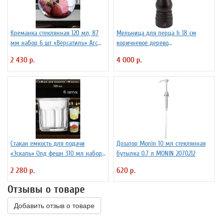
Креманка стеклянная 120 мл, 87
Мельница для перца h 18 см
мм набор 6 шт «Версатиль» Arc
коричневое дерево
International
металлический механизм
2 430 р.
4 000 р.
PEUGEOT 3172186
Стакан емкость для подачи
Дозатор Monin 10 мл стеклянная
«Эскаль» Олд фешн 310 мл набор
бутылка 0.7 л MONIN 2070212
6 шт Arcoroc
2 280 р.
620 р.
Отзывы о товаре
Добавить отзыв о товаре