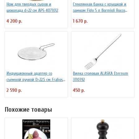
Нож для твердых сыров и
Стеклянная банка с крышкой и
шоколада d=22 см APS 4071012
замком Fido 5 л Bormioli Rocco
Fidenza 4142220
4 200 р.
1 670 р.
Индукционный адаптер со
Вилка столовая ALASKA Eternum
съемной ручкой D=22.5 см Frabosk
3110392
7050209
2 590 р.
450 р.
Похожие товары