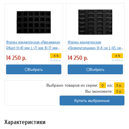
Форма кондитерская «Пирамида»
Форма кондитерская
(24шт) H=41 мм L=71 мм B=71 мм
«Прямоугольник» H=4 см L=65 см
MATFER 4145961
B=40 см MATFER 4141383
-6 %
-6 %
14 250
р.
14 250
р.
15 000
р.
15 000
р.
Выбрать
Выбрать
Выбрано товаров из серии:
на:
0
0
р.
Вы экономите:
0
р.
Купить выбранные
Характеристики