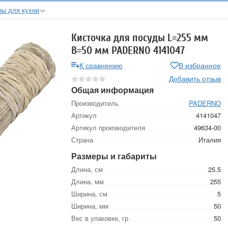
ры для кухни
Кисточка для посуды L=255 мм
B=50 мм PADERNO 4141047
К сравнению
В избранное
Добавить отзыв
Общая информация
Производитель
PADERNO
Артикул
4141047
Артикул производителя
49634-00
Страна
Италия
Размеры и габариты
Длина, см
25.5
Длина, мм
255
Ширина, см
5
Ширина, мм
50
Вес в упаковке, гр
50