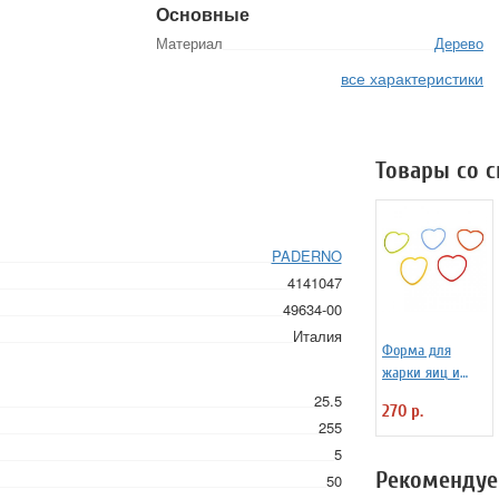
Основные
Материал
Дерево
все характеристики
Товары со 
PADERNO
4141047
49634-00
Италия
Форма для
жарки яиц и
блинчиков
25.5
270 р.
силиконовая
255
Любовь
5
Рекомендуе
50