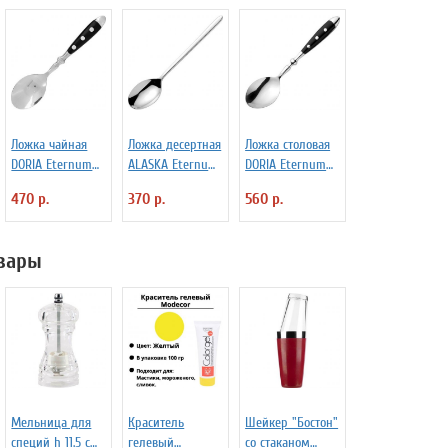
Ложка чайная
Ложка десертная
Ложка столовая
DORIA Eternum
ALASKA Eternum
DORIA Eternum
3110437
3110143
3110131
470 р.
370 р.
560 р.
вары
Мельница для
Краситель
Шейкер "Бостон"
специй h 11.5 см
гелевый
со стаканом