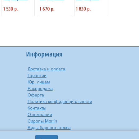
многоразовый
многоразовый
многоразовый
1 530 р.
1 670 р.
1 830 р.
Dolce Inside из
Dolce Inside из
Dolce Inside из
хлопка L=40 см
хлопка L=46 см
хлопка L=50 см
Информация
Доставка и оплата
Гарантии
Юр. лицам
Распродажа
Оферта
Политика конфиденциальности
Контакты
О компании
Сиропы Monin
Виды барного стекла
Рецепты вкусной еды