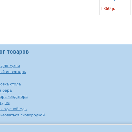
многоразовый
1 360 р.
Dolce Inside из
хлопка L=34 см
ог товаров
 для кухни
ый инвентарь
овка стола
я бара
арь кондитера
й дом
ы вкусной еды
льзоваться сковородкой