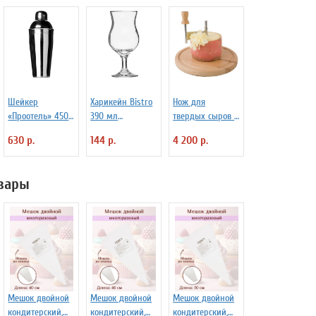
Шейкер
Харикейн Bistro
Нож для
«Проотель» 450
390 мл
твердых сыров и
мл D=78 мм
Pasabahce Бор
шоколада d=22
630 р.
144 р.
4 200 р.
H=205 мм B=80
1150311
см APS 4071012
мм ProHotel
2030250
вары
Мешок двойной
Мешок двойной
Мешок двойной
кондитерский,
кондитерский,
кондитерский,