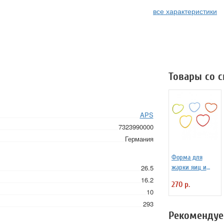
все характеристики
Товары со 
APS
7323990000
Германия
Форма для
26.5
жарки яиц и
блинчиков
16.2
270 р.
силиконовая
10
Любовь
293
Рекомендуе