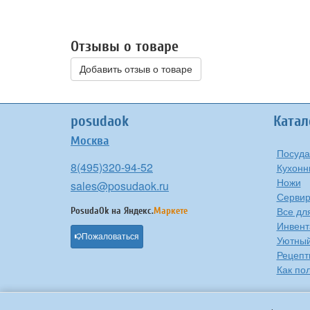
Отзывы о товаре
Добавить отзыв о товаре
posudaok
Катал
Москва
Посуда
8(495)320-94-52
Кухонн
Ножи
sales@posudaok.ru
Сервир
Все дл
PosudaOk на
Яндекс.
Маркете
Инвент
Пожаловаться
Уютны
Рецепт
Как по