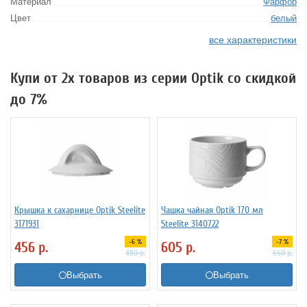
Материал
Фарфор
Цвет
белый
все характеристики
Купи от 2х товаров из серии Optik со скидкой
до 7%
Крышка к сахарнице Optik Steelite
Чашка чайная Optik 170 мл
3171931
Steelite 3140722
-6 %
-7 %
456
р.
605
р.
480
р.
650
р.
Выбрать
Выбрать