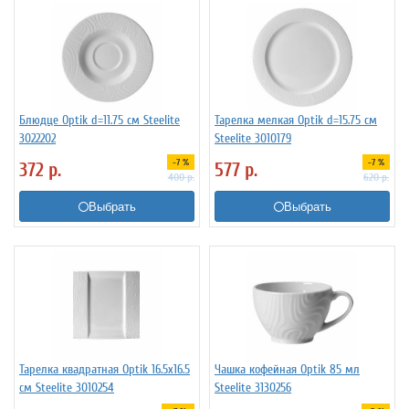
Блюдце Optik d=11.75 см Steelite
Тарелка мелкая Optik d=15.75 см
3022202
Steelite 3010179
-7 %
-7 %
372
р.
577
р.
400
р.
620
р.
Выбрать
Выбрать
Тарелка квадратная Optik 16.5x16.5
Чашка кофейная Optik 85 мл
см Steelite 3010254
Steelite 3130256