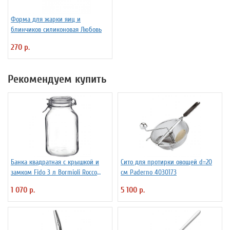
Форма для жарки яиц и
блинчиков силиконовая Любовь
270 р.
Рекомендуем купить
Банка квадратная с крышкой и
Сито для протирки овощей d=20
замком Fido 3 л Bormioli Rocco
см Paderno 4030173
Fidenza 4142228
1 070 р.
5 100 р.