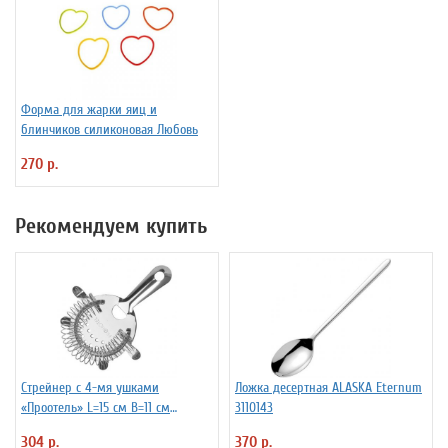
Форма для жарки яиц и
блинчиков силиконовая Любовь
270 р.
Рекомендуем купить
Стрейнер с 4-мя ушками
Ложка десертная ALASKA Eternum
«Проотель» L=15 см B=11 см
3110143
ProHotel 2030517
304 р.
370 р.