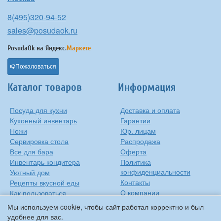
8(495)320-94-52
sales@posudaok.ru
PosudaOk на
Яндекс.
Маркете
Пожаловаться
Каталог товаров
Информация
Посуда для кухни
Доставка и оплата
Кухонный инвентарь
Гарантии
Ножи
Юр. лицам
Сервировка стола
Распродажа
Все для бара
Оферта
Инвентарь кондитера
Политика
конфиденциальности
Уютный дом
Контакты
Рецепты вкусной еды
О компании
Как пользоваться
сковородкой
Сиропы Monin
Мы используем cookie, чтобы сайт работал корректно и был
Виды барного стекла
удобнее для вас.