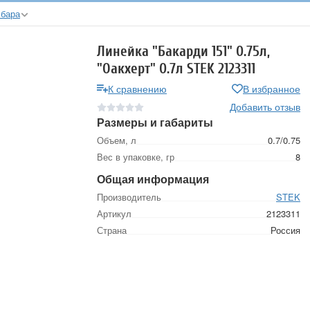
 бара
Линейка "Бакарди 151" 0.75л,
"Оакхерт" 0.7л STEK 2123311
К сравнению
В избранное
Добавить отзыв
Размеры и габариты
Объем, л
0.7/0.75
Вес в упаковке, гр
8
Общая информация
Производитель
STEK
Артикул
2123311
Страна
Россия