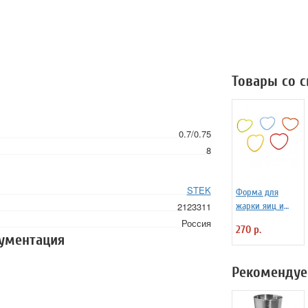
Товары со 
0.7/0.75
8
STEK
Форма для
2123311
жарки яиц и
блинчиков
Россия
270 р.
силиконовая
кументация
Любовь
Рекомендуе