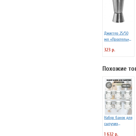
Джиггер 25/50
мл «Проотель»
D=40/39 мм
323 р.
H=90 мм B=40
мм ProHotel
2040116
Похожие то
Набор банок для
сыпучих
продуктов 740
1 632 р.
мл 6 шт