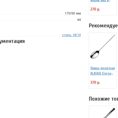
жарки яиц и
блинчиков
270 р.
силиконовая
170/50 мм
Любовь
44
Рекомендуе
сталь 18/10
кументация
Ложка десертная
ALASKA Eternum
3110143
370 р.
Похожие то