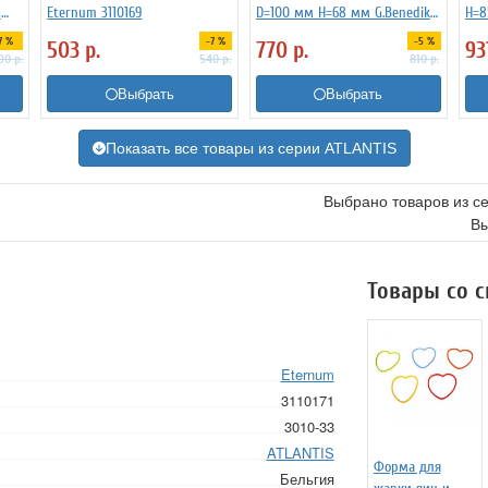
м
Eternum 3110169
D=100 мм H=68 мм G.Benedikt
H=8
kt
3170980
G.B
7 %
-7 %
-5 %
503
р.
770
р.
93
690
р.
540
р.
810
р.
Выбрать
Выбрать
Показать все товары из серии ATLANTIS
Выбрано товаров из с
Вы
Товары со 
Eternum
3110171
3010-33
ATLANTIS
Форма для
Бельгия