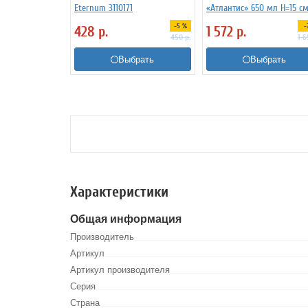
Eternum 3110171
«Атлантис» 650 мл H=15 с
L=19 см B=10.5 см G.Benedi
-5 %
-
428
р.
1 572
р.
3160337
450
р.
1 
Выбрать
Выбрать
Характеристики
Общая информация
Производитель
Артикул
Артикул производителя
Серия
Страна