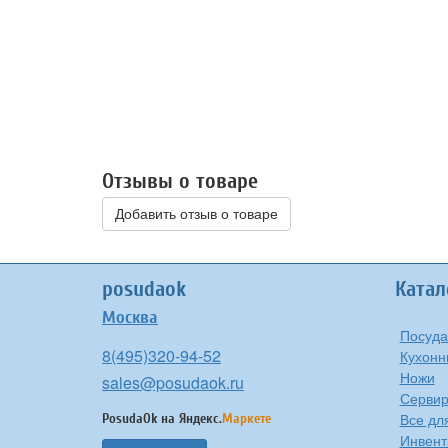
Отзывы о товаре
Добавить отзыв о товаре
posudaok
Катал
Москва
Посуда
8(495)320-94-52
Кухонн
Ножи
sales@posudaok.ru
Сервир
Все дл
PosudaOk на
Яндекс.
Маркете
Инвент