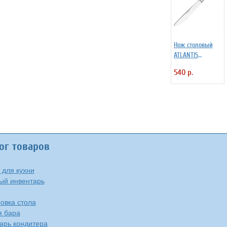
Нож столовый
ATLANTIS
Eternum 3110727
540 р.
ог товаров
 для кухни
ый инвентарь
овка стола
я бара
арь кондитера