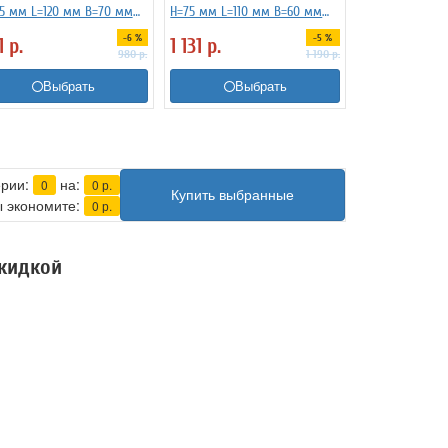
5 мм L=120 мм B=70 мм
H=75 мм L=110 мм B=60 мм
enedikt 3170783
G.Benedikt 3170782
-6 %
-5 %
1
р.
1 131
р.
980
р.
1 190
р.
Выбрать
Выбрать
ерии:
на:
0
0
р.
Купить выбранные
 экономите:
0
р.
скидкой