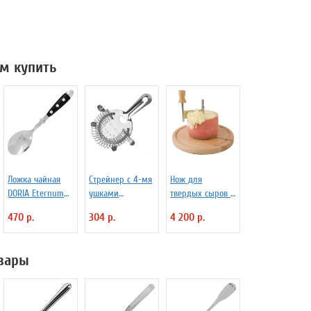
м купить
Ложка чайная
Стрейнер с 4-мя
Нож для
DORIA Eternum
ушками
твердых сыров и
3110437
«Проотель» L=15
шоколада d=22
470 р.
304 р.
4 200 р.
см B=11 см
см APS 4071012
ProHotel 2030517
вары