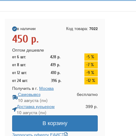
в наличии
Код товара:
7022
450
р.
Оптом дешевле
от 6 шт:
428
р.
-5 %
от 8 шт:
419
р.
-7 %
от 12 шт:
410
р.
-9 %
от 24 шт:
396
р.
-12 %
Получить в г.
Москва
Самовывоз
бесплатно
10 августа (пн)
Доставка курьером
399 р.
10 августа (пн)
В корзину
Запросить оферту ЕАИСТ