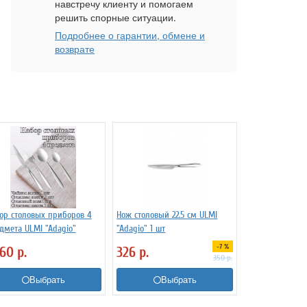
навстречу клиенту и помогаем
решить спорные ситуации.
Подробнее о гарантии, обмене и
возврате
ор столовых приборов 4
Нож столовый 22.5 см ULMI
дмета ULMI "Adagio"
"Adagio" 1 шт
-7 %
260
р.
326
р.
350
р.
Выбрать
Выбрать