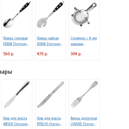
Ложка столовая
Ложка чайная
Стрейнер с 4-мя
DORIA Eternum
DORIA Eternum
ушками
3110131
3110437
«Проотель» L=15
560 р.
470 р.
304 р.
см B=11 см
ProHotel 2030517
вары
Нож для масла
Нож для масла
Вилка десертная
ANSER Eternum
BYBLOS Eternum
LOUVRE Eternum