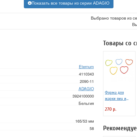
Показать все товары из серии ADAGIO
Выбрано товаров из с
Вы
Товары со 
Eternum
4110343
2090-11
ADAGIO
Форма для
3924100000
жарки яиц и
Бельгия
блинчиков
270 р.
силиконовая
Любовь
165/53 мм
Рекомендуе
58