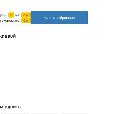
ерии:
на:
0
0
р.
Купить выбранные
 экономите:
0
р.
скидкой
м купить