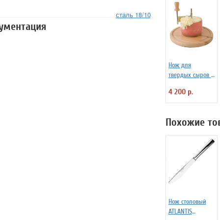
сталь 18/10
кументация
Нож для
твердых сыров и
шоколада d=22
4 200 р.
см APS 4071012
Похожие то
Нож столовый
ATLANTIS