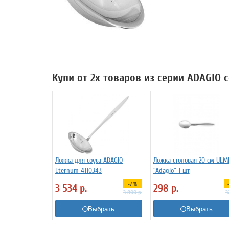
Купи от 2х товаров из серии ADAGIO 
Ложка для соуса ADAGIO
Ложка столовая 20 cм ULM
Eternum 4110343
"Adagio" 1 шт
-7 %
3 534
р.
298
р.
3 800
р.
3
Выбрать
Выбрать