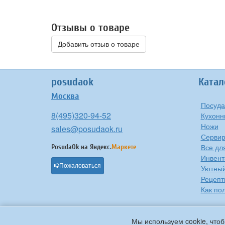
Отзывы о товаре
Добавить отзыв о товаре
posudaok
Катал
Москва
Посуда
8(495)320-94-52
Кухонн
Ножи
sales@posudaok.ru
Сервир
Все дл
PosudaOk на
Яндекс.
Маркете
Инвент
Пожаловаться
Уютны
Рецепт
Как по
Мы используем cookie, чтоб