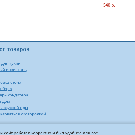
Eternum 3110727
540 р.
ог товаров
 для кухни
ый инвентарь
овка стола
я бара
арь кондитера
й дом
ы вкусной еды
льзоваться сковородкой
ы сайт работал корректно и был удобнее для вас.