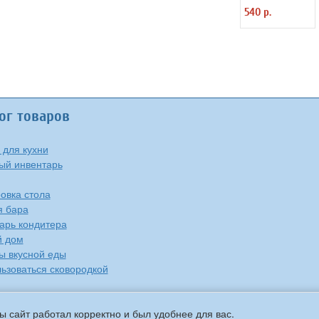
Eternum 3110727
540 р.
ог товаров
 для кухни
ый инвентарь
овка стола
я бара
арь кондитера
й дом
ы вкусной еды
льзоваться сковородкой
ы сайт работал корректно и был удобнее для вас.