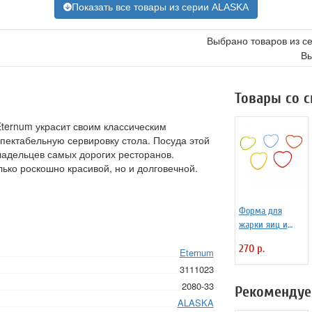
Показать все товары из серии ALASKA
Выбрано товаров из с
Вы
Товары со 
Eternum украсит своим классическим
ектабельную сервировку стола. Посуда этой
ладельцев самых дорогих ресторанов.
ько роскошно красивой, но и долговечной.
Форма для
жарки яиц и
блинчиков
270 р.
Eternum
силиконовая
Любовь
3111023
2080-33
Рекомендуе
ALASKA