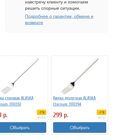
навстречу клиенту и помогаем
решить спорные ситуации.
Подробнее о гарантии, обмене и
возврате
ка столовая ALASKA
Вилка десертная ALASKA
rnum 3110392
Eternum 3110394
-7 %
-7 %
9
р.
299
р.
450
р.
321
р.
Выбрать
Выбрать