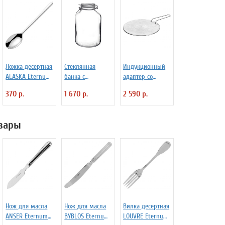
Ложка десертная
Стеклянная
Индукционный
ALASKA Eternum
банка с
адаптер со
3110143
крышкой и
съемной ручкой
370 р.
1 670 р.
2 590 р.
замком Fido 5 л
D=22.5 см
Bormioli Rocco
Frabosk 7050209
Fidenza 4142220
вары
Нож для масла
Нож для масла
Вилка десертная
ANSER Eternum
BYBLOS Eternum
LOUVRE Eternum