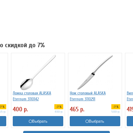
со скидкой до 7%
Ложка столовая ALASKA
Нож столовый ALASKA
Вил
Eternum 3110142
Eternum 3110291
Ete
-7 %
-7 %
-7 %
400
р.
465
р.
41
55
р.
430
р.
500
р.
Выбрать
Выбрать