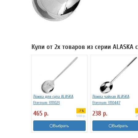
Купи от 2х товаров из серии ALASKA 
Ложка для супа ALASKA
Ложка чайная ALASKA
Eternum 3111023
Eternum 3110447
-7 %
465
р.
238
р.
500
р.
2
Выбрать
Выбрать