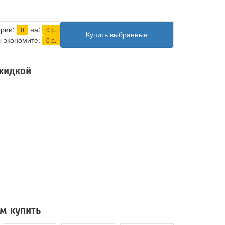
ерии:
на:
0
0
р.
Купить выбранные
 экономите:
0
р.
скидкой
м купить