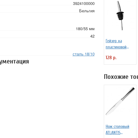
3924100000
Бельгия
180/55 мм
42
Гейзер на
пластиковой
основе
сталь 18/10
128 р.
«Проотель»
кументация
D=28/15 мм L=110
мм ProHotel
Похожие то
2010335
Нож столовый
ATLANTIS