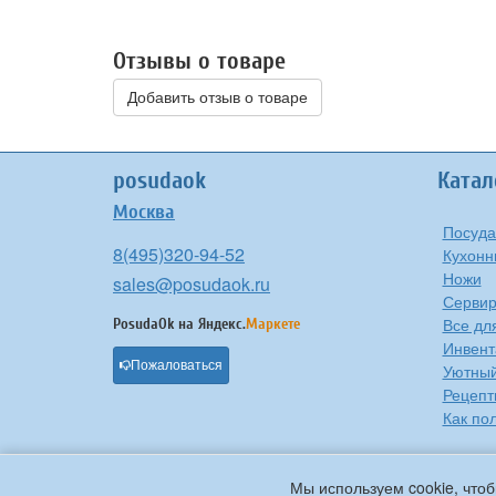
Отзывы о товаре
Добавить отзыв о товаре
posudaok
Катал
Москва
Посуда
8(495)320-94-52
Кухонн
Ножи
sales@posudaok.ru
Сервир
Все дл
PosudaOk на
Яндекс.
Маркете
Инвент
Пожаловаться
Уютны
Рецепт
Как по
Мы используем cookie, чтоб