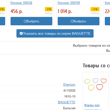
Eternum 3110726
Eternum 3110709
Ete
-7 %
-7 %
-7 %
456
р.
1 014
р.
2
10
р.
490
р.
1 090
р.
Выбрать
Выбрать
Показать все товары из серии BAGUETTE
Выбрано товаров из с
Вы
Товары со 
Eternum
4110332
1610-10
BAGUETTE
Форма для
Бельгия