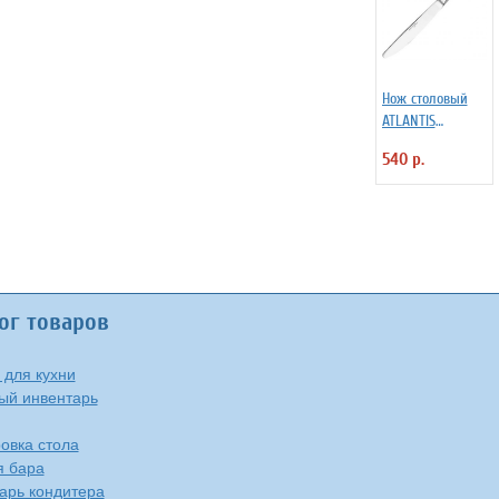
Нож столовый
ATLANTIS
Eternum 3110727
540 р.
ог товаров
 для кухни
ый инвентарь
овка стола
я бара
арь кондитера