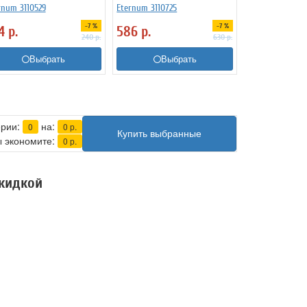
rnum 3110529
Eternum 3110725
-7 %
-7 %
24
р.
586
р.
240
р.
630
р.
Выбрать
Выбрать
ерии:
на:
0
0
р.
Купить выбранные
 экономите:
0
р.
скидкой