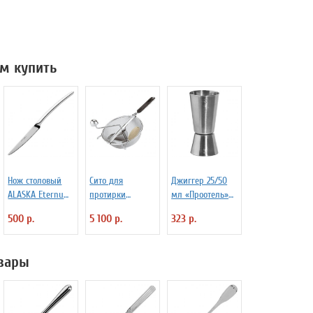
м купить
Нож столовый
Сито для
Джиггер 25/50
ALASKA Eternum
протирки
мл «Проотель»
3110291
овощей d=20 см
D=40/39 мм
500 р.
5 100 р.
323 р.
Paderno 4030173
H=90 мм B=40
мм ProHotel
2040116
вары