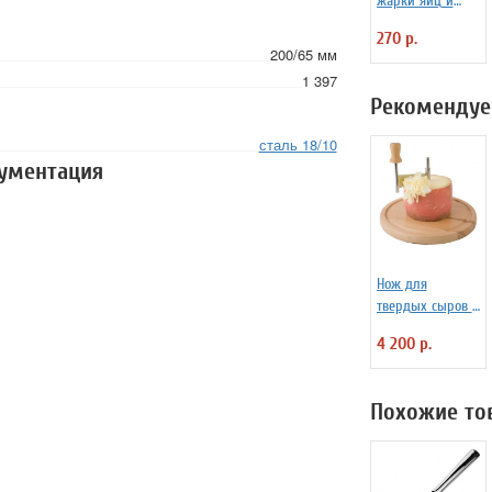
жарки яиц и
блинчиков
270 р.
силиконовая
200/65 мм
Любовь
1 397
Рекомендуе
сталь 18/10
кументация
Нож для
твердых сыров и
шоколада d=22
4 200 р.
см APS 4071012
Похожие то