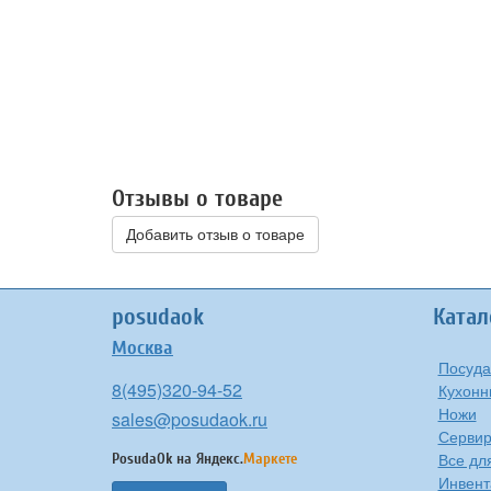
Отзывы о товаре
Добавить отзыв о товаре
posudaok
Катал
Москва
Посуда
8(495)320-94-52
Кухонн
Ножи
sales@posudaok.ru
Сервир
Все дл
PosudaOk на
Яндекс.
Маркете
Инвент