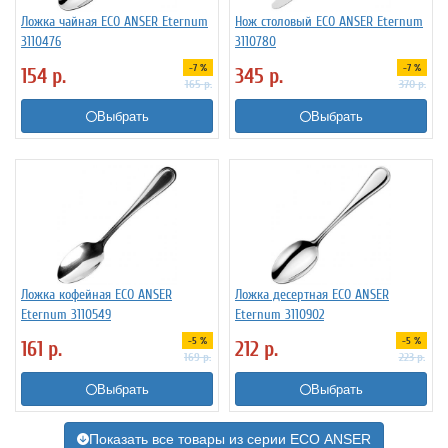
Ложка чайная ECO ANSER Eternum
Нож столовый ECO ANSER Eternum
3110476
3110780
-7 %
-7 %
154
р.
345
р.
165
р.
370
р.
Выбрать
Выбрать
Ложка кофейная ECO ANSER
Ложка десертная ECO ANSER
Eternum 3110549
Eternum 3110902
-5 %
-5 %
161
р.
212
р.
169
р.
223
р.
Выбрать
Выбрать
Показать все товары из серии ECO ANSER