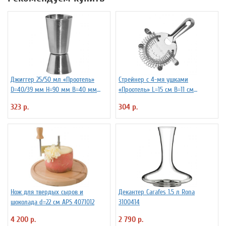
Джиггер 25/50 мл «Проотель»
Стрейнер с 4-мя ушками
D=40/39 мм H=90 мм B=40 мм
«Проотель» L=15 см B=11 см
ProHotel 2040116
ProHotel 2030517
323 р.
304 р.
Нож для твердых сыров и
Декантер Carafes 1.5 л Rona
шоколада d=22 см APS 4071012
3100414
4 200 р.
2 790 р.