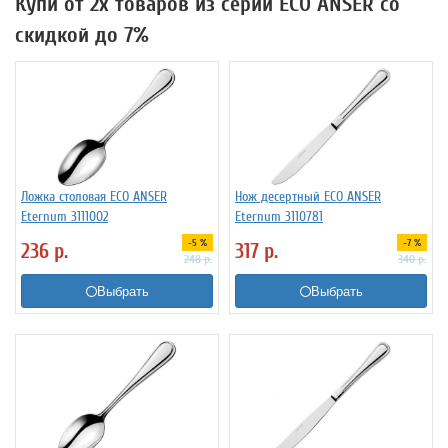
Купи от 2х товаров из серии ECO ANSER со
скидкой до 7%
Ложка столовая ECO ANSER
Нож десертный ECO ANSER
Eternum 3111002
Eternum 3110781
-5 %
-7 %
236
р.
317
р.
248
р.
340
р.
Выбрать
Выбрать