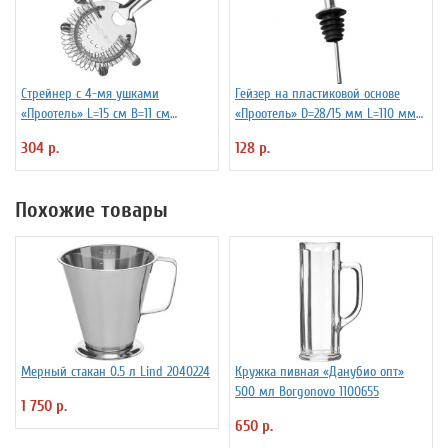
Стрейнер с 4-мя ушками
Гейзер на пластиковой основе
«Проотель» L=15 см B=11 см
«Проотель» D=28/15 мм L=110 мм
ProHotel 2030517
ProHotel 2010335
304 р.
128 р.
Похожие товары
Мерный стакан 0.5 л Lind 2040224
Кружка пивная «Данубио опт»
500 мл Borgonovo 1100655
1 750 р.
650 р.