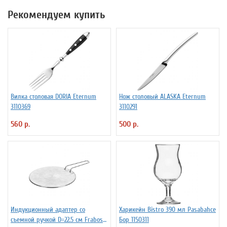
Рекомендуем купить
Вилка столовая DORIA Eternum
Нож столовый ALASKA Eternum
3110369
3110291
560 р.
500 р.
Индукционный адаптер со
Харикейн Bistro 390 мл Pasabahce
съемной ручкой D=22.5 см Frabosk
Бор 1150311