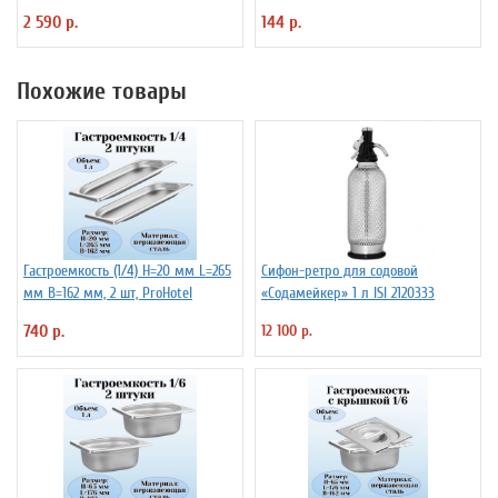
7050209
2 590 р.
144 р.
Похожие товары
Гастроемкость (1/4) H=20 мм L=265
Сифон-ретро для содовой
мм B=162 мм, 2 шт, ProHotel
«Содамейкер» 1 л ISI 2120333
740 р.
12 100 р.