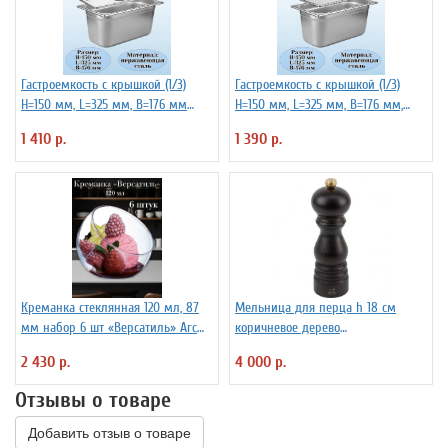
Гастроемкость с крышкой (1/3)
Гастроемкость с крышкой (1/3)
H=150 мм, L=325 мм, B=176 мм
H=150 мм, L=325 мм, B=176 мм,
ProHotel
ProHotel
1 410 р.
1 390 р.
Креманка стеклянная 120 мл, 87
Мельница для перца h 18 см
мм набор 6 шт «Версатиль» Arc
коричневое дерево
International
металлический механизм
2 430 р.
4 000 р.
PEUGEOT 3172186
Отзывы о товаре
Добавить отзыв о товаре