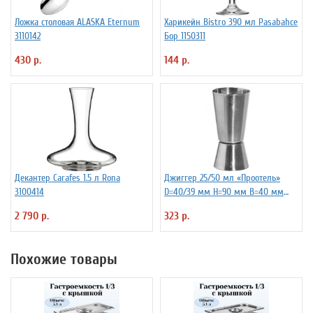
Ложка столовая ALASKA Eternum
Харикейн Bistro 390 мл Pasabahce
3110142
Бор 1150311
430 р.
144 р.
Декантер Carafes 1.5 л Rona
Джиггер 25/50 мл «Проотель»
3100414
D=40/39 мм H=90 мм B=40 мм
ProHotel 2040116
2 790 р.
323 р.
Похожие товары