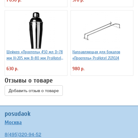
Шейкер «Проотель» 450 мл D=78
Направляющая для бокалов
мм H=205 мм B=80 мм ProHotel
«Проотель» ProHotel 2121024
2030250
630 р.
980 р.
Отзывы о товаре
Добавить отзыв о товаре
posudaok
Москва
8(495)320-94-52