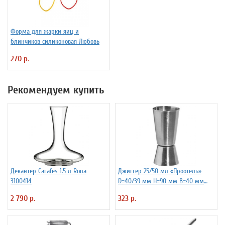
Форма для жарки яиц и
блинчиков силиконовая Любовь
270 р.
Рекомендуем купить
Декантер Carafes 1.5 л Rona
Джиггер 25/50 мл «Проотель»
3100414
D=40/39 мм H=90 мм B=40 мм
ProHotel 2040116
2 790 р.
323 р.