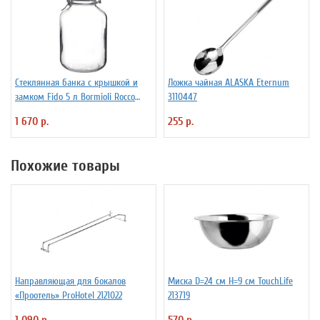
Стеклянная банка с крышкой и
Ложка чайная ALASKA Eternum
замком Fido 5 л Bormioli Rocco
3110447
Fidenza 4142220
1 670 р.
255 р.
Похожие товары
Направляющая для бокалов
Миска D=24 см H=9 см TouchLife
«Проотель» ProHotel 2121022
213719
1 090 р.
570 р.