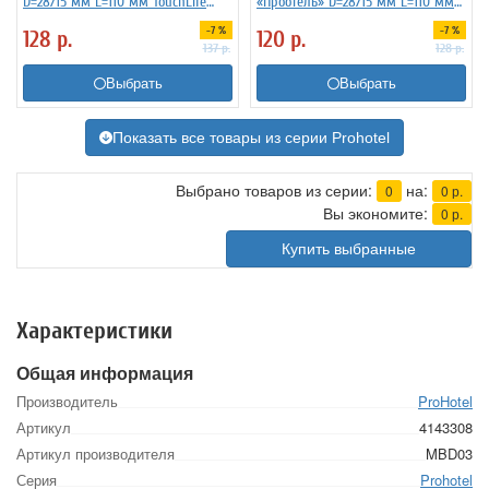
D=28/15 мм L=110 мм TouchLife
«Проотель» D=28/15 мм L=110 мм
213274
ProHotel 2010335
-7 %
-7 %
128
р.
120
р.
137
р.
128
р.
Выбрать
Выбрать
Показать все товары из серии Prohotel
Выбрано товаров из серии:
на:
0
0
р.
Вы экономите:
0
р.
Купить выбранные
Характеристики
Общая информация
Производитель
ProHotel
Артикул
4143308
Артикул производителя
MBD03
Серия
Prohotel