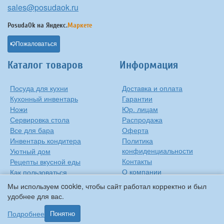
sales@posudaok.ru
PosudaOk на
Яндекс.
Маркете
Пожаловаться
Каталог товаров
Информация
Посуда для кухни
Доставка и оплата
Кухонный инвентарь
Гарантии
Ножи
Юр. лицам
Сервировка стола
Распродажа
Все для бара
Оферта
Инвентарь кондитера
Политика
конфиденциальности
Уютный дом
Контакты
Рецепты вкусной еды
О компании
Как пользоваться
сковородкой
Сиропы Monin
Мы используем cookie, чтобы сайт работал корректно и был
Виды барного стекла
удобнее для вас.
Рецепты вкусной еды
Подробнее
Понятно