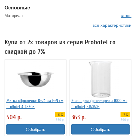
Основные
Материал
сталь
все характеристики
Купи от 2х товаров из серии Prohotel со
скидкой до 7%
Миска «Проотель» D=24 см H=9 см
Колба для френч-пресса 1000 мл,
ProHotel 4143308
ProHotel, 3160603
-5 %
-7 %
504
р.
363
р.
530
р.
390
р.
Выбрать
Выбрать