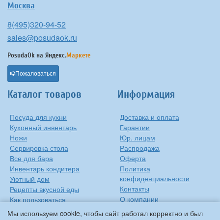
Москва
8(495)320-94-52
sales@posudaok.ru
PosudaOk на
Яндекс.
Маркете
Пожаловаться
Каталог товаров
Информация
Посуда для кухни
Доставка и оплата
Кухонный инвентарь
Гарантии
Ножи
Юр. лицам
Сервировка стола
Распродажа
Все для бара
Оферта
Инвентарь кондитера
Политика
конфиденциальности
Уютный дом
Контакты
Рецепты вкусной еды
О компании
Как пользоваться
сковородкой
Сиропы Monin
Мы используем cookie, чтобы сайт работал корректно и был
Виды барного стекла