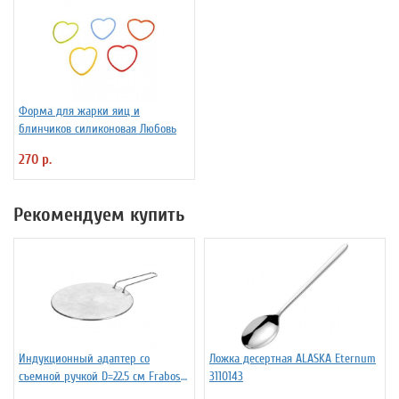
Форма для жарки яиц и
блинчиков силиконовая Любовь
270 р.
Рекомендуем купить
Индукционный адаптер со
Ложка десертная ALASKA Eternum
съемной ручкой D=22.5 см Frabosk
3110143
7050209