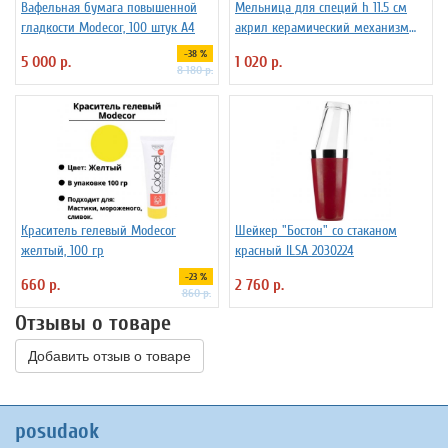
Вафельная бумага повышенной
Мельница для специй h 11.5 см
гладкости Modecor, 100 штук А4
акрил керамический механизм
ILSA 3172260
-38 %
5 000 р.
1 020 р.
8 180 р.
Краситель гелевый Modecor
Шейкер "Бостон" со стаканом
желтый, 100 гр
красный ILSA 2030224
-23 %
660 р.
2 760 р.
860 р.
Отзывы о товаре
Добавить отзыв о товаре
posudaok