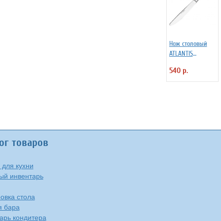
Нож столовый
ATLANTIS
Eternum 3110727
540 р.
ог товаров
 для кухни
ый инвентарь
овка стола
я бара
арь кондитера