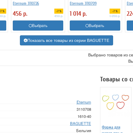
Eternum 3110726
Eternum 3110709
Ete
-7 %
-7 %
-7 %
456
р.
1 014
р.
2
10
р.
490
р.
1 090
р.
Выбрать
Выбрать
Показать все товары из серии BAGUETTE
Выбрано товаров из с
Вы
Товары со 
Eternum
3110708
1610-40
BAGUETTE
Форма для
Бельгия