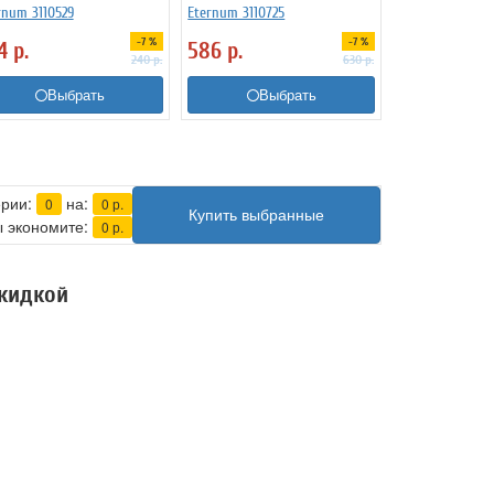
rnum 3110529
Eternum 3110725
-7 %
-7 %
24
р.
586
р.
240
р.
630
р.
Выбрать
Выбрать
ерии:
на:
0
0
р.
Купить выбранные
 экономите:
0
р.
скидкой