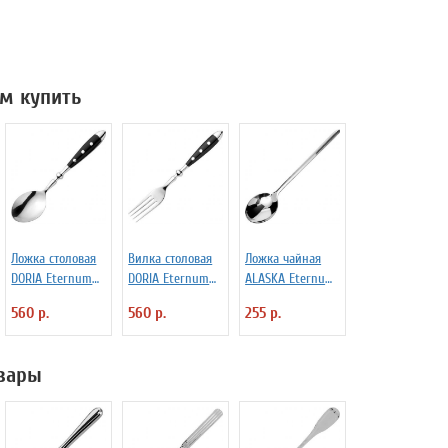
м купить
Ложка столовая
Вилка столовая
Ложка чайная
DORIA Eternum
DORIA Eternum
ALASKA Eternum
3110131
3110369
3110447
560 р.
560 р.
255 р.
вары