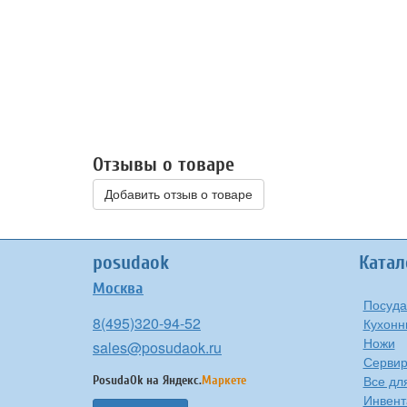
Отзывы о товаре
Добавить отзыв о товаре
posudaok
Катал
Москва
Посуда
8(495)320-94-52
Кухонн
Ножи
sales@posudaok.ru
Сервир
Все дл
PosudaOk на
Яндекс.
Маркете
Инвент