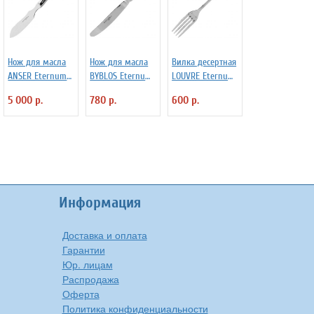
Нож для масла
Нож для масла
Вилка десертная
ANSER Eternum
BYBLOS Eternum
LOUVRE Eternum
3110261
3111508
3110375
5 000 р.
780 р.
600 р.
Информация
Доставка и оплата
Гарантии
Юр. лицам
Распродажа
Оферта
Политика конфиденциальности