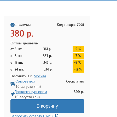
в наличии
Код товара:
7205
380
р.
Оптом дешевле
от 6 шт:
361
р.
-5 %
от 8 шт:
353
р.
-7 %
от 12 шт:
346
р.
-9 %
от 24 шт:
334
р.
-12 %
Получить в г.
Москва
Самовывоз
бесплатно
10 августа (пн)
Доставка курьером
399 р.
10 августа (пн)
В корзину
Запросить оферту ЕАИСТ