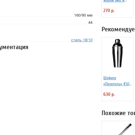
жарки яиц и
блинчиков
270 р.
силиконовая
160/90 мм
Любовь
44
Рекомендуе
сталь 18/10
кументация
Шейкер
«Проотель» 450
мл D=78 мм
630 р.
H=205 мм B=80
мм ProHotel
2030250
Похожие то