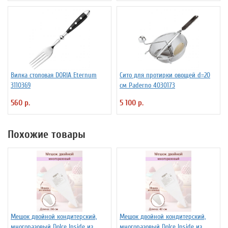
Вилка столовая DORIA Eternum
Сито для протирки овощей d=20
3110369
см Paderno 4030173
560 р.
5 100 р.
Похожие товары
Мешок двойной кондитерский,
Мешок двойной кондитерский,
многоразовый Dolce Inside из
многоразовый Dolce Inside из