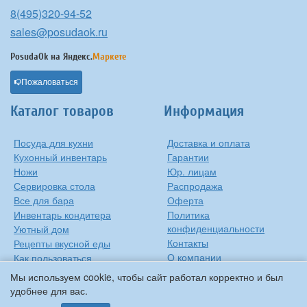
8(495)320-94-52
sales@posudaok.ru
PosudaOk на
Яндекс.
Маркете
Пожаловаться
Каталог товаров
Информация
Посуда для кухни
Доставка и оплата
Кухонный инвентарь
Гарантии
Ножи
Юр. лицам
Сервировка стола
Распродажа
Все для бара
Оферта
Инвентарь кондитера
Политика
конфиденциальности
Уютный дом
Контакты
Рецепты вкусной еды
О компании
Как пользоваться
сковородкой
Сиропы Monin
Мы используем cookie, чтобы сайт работал корректно и был
Виды барного стекла
удобнее для вас.
Рецепты вкусной еды