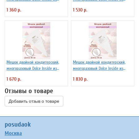
хлопка L=34 см
хлопка L=40 см
1 360 р.
1 530 р.
Мешок двойной кондитерский,
Мешок двойной кондитерский,
многоразовый Dolce Inside из
многоразовый Dolce Inside из
хлопка L=46 см
хлопка L=50 см
1 670 р.
1 830 р.
Отзывы о товаре
Добавить отзыв о товаре
posudaok
Москва