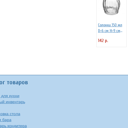
Солонка 150 мл
D=6 см H=9 см
L=6 см Crisa
142 р.
3170168
ог товаров
 для кухни
ый инвентарь
овка стола
я бара
арь кондитера