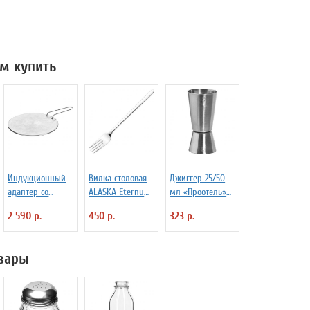
м купить
Индукционный
Вилка столовая
Джиггер 25/50
адаптер со
ALASKA Eternum
мл «Проотель»
съемной ручкой
3110392
D=40/39 мм
2 590 р.
450 р.
323 р.
D=22.5 см
H=90 мм B=40
Frabosk 7050209
мм ProHotel
2040116
вары