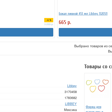
Бокал пивной 451 мл Libbey 1120511
-6 %
665
р.
3 200
р.
Выбрано товаров из с
Вы
Товары со 
Libbey
3170458
1783682
LIBBEY
Форма для
Мексика
жарки яиц и