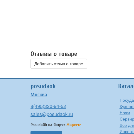
Отзывы о товаре
Добавить отзыв о товаре
posudaok
Катал
Москва
Посуда
8(495)320-94-52
Кухонн
Ножи
sales@posudaok.ru
Сервир
Все дл
PosudaOk на
Яндекс.
Маркете
Инвент