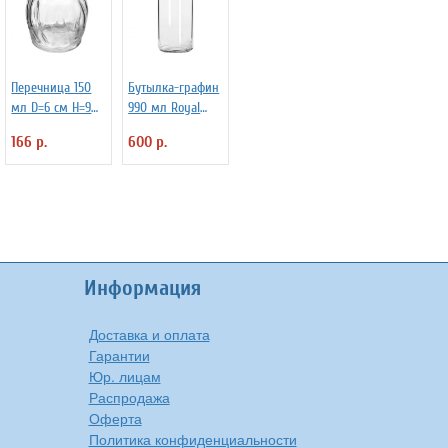
Перечница 150
Бутылка-графин
мл D=6 см H=9
990 мл Royal
см L=6 см Crisa
Leerdam 3101006
166 р.
600 р.
3170250
Информация
Доставка и оплата
Гарантии
Юр. лицам
Распродажа
Оферта
Политика конфиденциальности