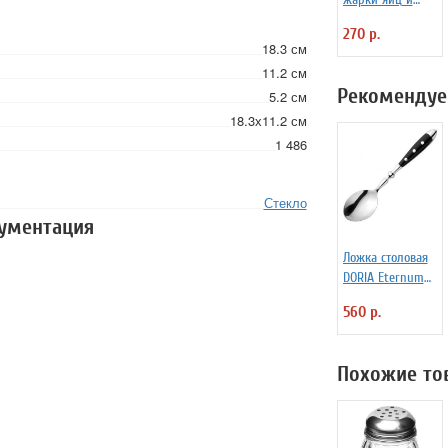
блинчиков
270 р.
силиконовая
18.3 см
Любовь
11.2 см
Рекомендуе
5.2 см
18.3х11.2 см
1 486
Стекло
кументация
Ложка столовая
DORIA Eternum
3110131
560 р.
Похожие то