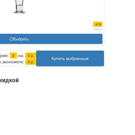
-6 %
700
р.
Выбрать
ерии:
на:
0
0
р.
Купить выбранные
 экономите:
0
р.
скидкой