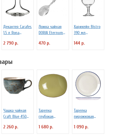
Декантер Carafes
Ложка чайная
Харикейн Bistro
1.5 л Rona
DORIA Eternum
390 мл
3100414
3110437
Pasabahce Бор
2 790 р.
470 р.
144 р.
1150311
вары
Чашка чайная
Тарелка
Тарелка
Craft Blue 450
глубокая
пирожковая
мл Steelite
овальная 25.5 см
«Блю дэппл»
2 260 р.
1 680 р.
1 090 р.
3140675
TERRAMESA
фарфор D=15.3
OLIVE STEELITE
см Steelite