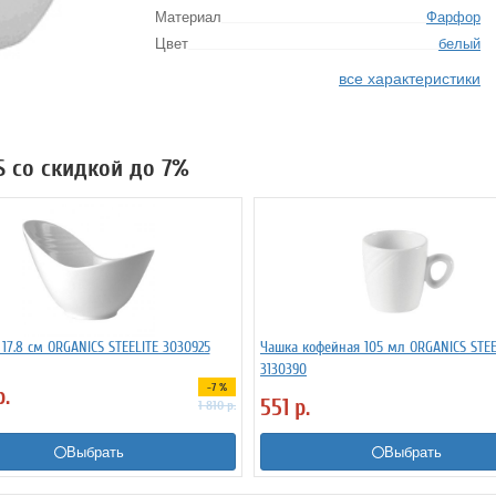
Материал
Фарфор
Цвет
белый
все характеристики
S со скидкой до 7%
17.8 см ORGANICS STEELITE 3030925
Чашка кофейная 105 мл ORGANICS STEE
3130390
-7 %
р.
551
р.
1 810
р.
Выбрать
Выбрать