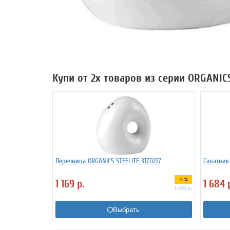
Купи от 2х товаров из серии ORGANIC
Перечница ORGANICS STEELITE 3170227
Салатник 
-5 %
1 169
р.
1 684
1 230
р.
Выбрать