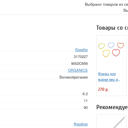
Выбрано товаров из с
Вы
Товары со 
Steelite
3170227
9002C656
ORGANICS
Форма для
Великобритания
жарки яиц и
блинчиков
270 р.
силиконовая
6.2
Любовь
11
Рекомендуе
90
Фарфор