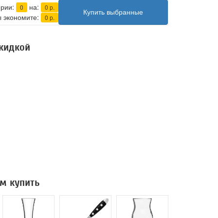
ерии:
на:
0
0
р.
Купить выбранные
 экономите:
0
р.
скидкой
м купить