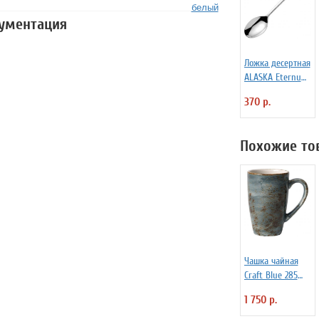
белый
кументация
Ложка десертная
ALASKA Eternum
3110143
370 р.
Похожие то
Чашка чайная
Craft Blue 285
мл Steelite
1 750 р.
3140669