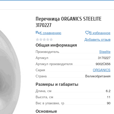
Перечница ORGANICS STEELITE
3170227
К сравнению
В избранное
Добавить отзыв
Общая информация
Производитель
Steelite
Артикул
3170227
Артикул производителя
9002C656
Серия
ORGANICS
Страна
Великобритания
Размеры и габариты
Длина, см
6.2
Высота, см
11
Вес в упаковке, гр
90
Основные