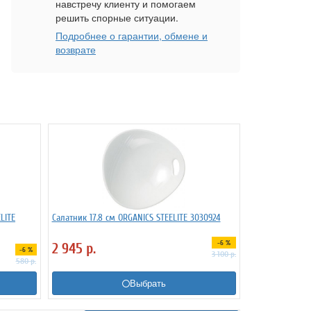
навстречу клиенту и помогаем
решить спорные ситуации.
Подробнее о гарантии, обмене и
возврате
LITE
Салатник 17.8 см ORGANICS STEELITE 3030924
-6 %
2 945
р.
-6 %
3 100
р.
580
р.
Выбрать