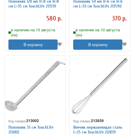
Половник 120 мл D=8 см H=8
Половник 50 мл D=6 см H=6
см L=35 см TouchLife 213591
см L=33 см TouchLife 213590
580 р.
370 р.
в наличии на 10 августа
в наличии на 10 августа
(пн)
(пн)
В корзину
В корзину
213002
212839
Код товара:
Код товара:
Половник 33 см TouchLife
Венчик нержавеющая сталь
213002
L=25 см TouchLife 212839