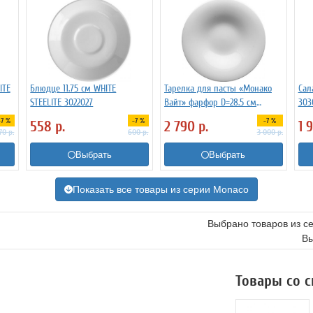
ITE
Блюдце 11.75 см WHITE
Тарелка для пасты «Монако
Сал
STEELITE 3022027
Вайт» фарфор D=28.5 см
303
Steelite 3012625
-7 %
-7 %
-7 %
558
р.
2 790
р.
1 
70
р.
600
р.
3 000
р.
Выбрать
Выбрать
Показать все товары из серии Monaco
Выбрано товаров из с
Вы
Товары со 