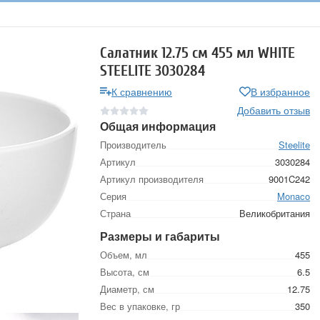
Салатник 12.75 см 455 мл WHITE
STEELITE 3030284
К сравнению
В избранное
Добавить отзыв
Общая информация
Производитель
Steelite
Артикул
3030284
Артикул производителя
9001C242
Серия
Monaco
Страна
Великобритания
Размеры и габариты
Объем, мл
455
Высота, см
6.5
Диаметр, см
12.75
Вес в упаковке, гр
350