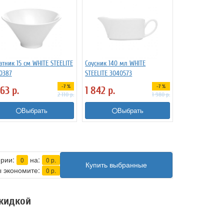
атник 15 см WHITE STEELITE
Соусник 140 мл WHITE
0387
STEELITE 3040573
-7 %
-7 %
963
р.
1 842
р.
2 110
р.
1 980
р.
Выбрать
Выбрать
ерии:
на:
0
0
р.
Купить выбранные
 экономите:
0
р.
скидкой