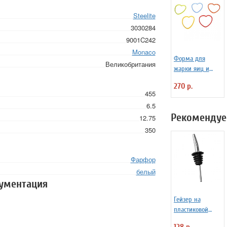
Steelite
3030284
9001C242
Monaco
Форма для
Великобритания
жарки яиц и
блинчиков
270 р.
силиконовая
455
Любовь
6.5
Рекомендуе
12.75
350
Фарфор
белый
кументация
Гейзер на
пластиковой
основе
128 р.