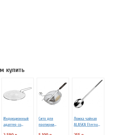
м купить
Индукционный
Сито для
Ложка чайная
адаптер со
протирки
ALASKA Eternum
съемной ручкой
овощей d=20 см
3110447
2 590 р.
5 100 р.
255 р.