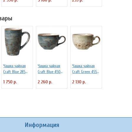
D=22.5 см
Paderno 4030173
Frabosk 7050209
вары
Чашка чайная
Чашка чайная
Чашка чайная
Craft Blue 285
Craft Blue 450
Craft Green 455
мл Steelite
мл Steelite
мл Steelite
1 750 р.
2 260 р.
2 130 р.
3140669
3140675
3140679
Информация