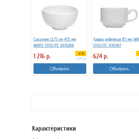
Салатник 12.75 см 455 мл
Чашка кофейная 85 мл WH
WHITE STEELITE 3030284
STEELITE 3130387
-6 %
1 216
р.
624
р.
1 280
р.
6
Выбрать
Выбрать
Характеристики