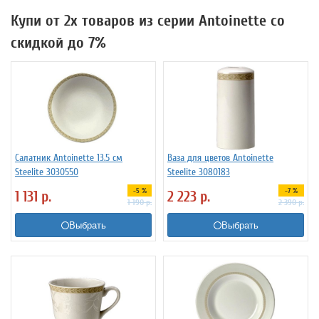
Купи от 2х товаров из серии Antoinette со
скидкой до 7%
Салатник Antoinette 13.5 см
Ваза для цветов Antoinette
Steelite 3030550
Steelite 3080183
-5 %
-7 %
1 131
р.
2 223
р.
1 190
р.
2 390
р.
Выбрать
Выбрать