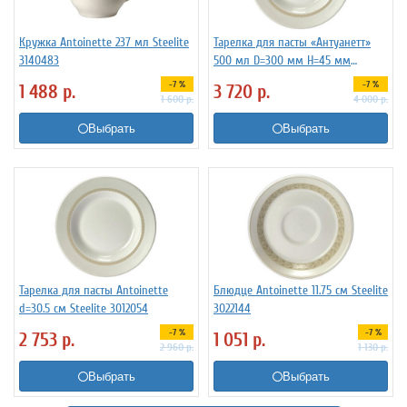
Кружка Antoinette 237 мл Steelite
Тарелка для пасты «Антуанетт»
3140483
500 мл D=300 мм H=45 мм
Steelite 3012057
-7 %
-7 %
1 488
р.
3 720
р.
1 600
р.
4 000
р.
Выбрать
Выбрать
Тарелка для пасты Antoinette
Блюдце Antoinette 11.75 см Steelite
d=30.5 см Steelite 3012054
3022144
-7 %
-7 %
2 753
р.
1 051
р.
2 960
р.
1 130
р.
Выбрать
Выбрать