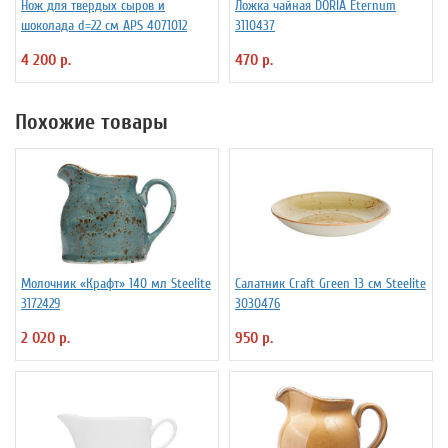
Нож для твердых сыров и
Ложка чайная DORIA Eternum
шоколада d=22 см APS 4071012
3110437
4 200 р.
470 р.
Похожие товары
Молочник «Крафт» 140 мл Steelite
Салатник Craft Green 13 см Steelite
3172429
3030476
2 020 р.
950 р.