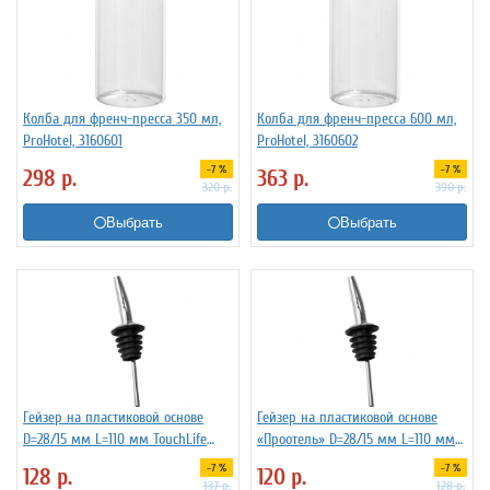
Колба для френч-пресса 350 мл,
Колба для френч-пресса 600 мл,
ProHotel, 3160601
ProHotel, 3160602
-7 %
-7 %
298
р.
363
р.
320
р.
390
р.
Выбрать
Выбрать
Гейзер на пластиковой основе
Гейзер на пластиковой основе
D=28/15 мм L=110 мм TouchLife
«Проотель» D=28/15 мм L=110 мм
213274
ProHotel 2010335
-7 %
-7 %
128
р.
120
р.
137
р.
128
р.