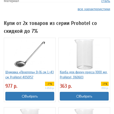
Материал
сталь
все характеристики
Купи от 2х товаров из серии Prohotel со
скидкой до 7%
Шумовка «Проотель» D=16 см L=43
Колба для френч-пресса 1000 мл,
см ProHotel 4050157
ProHotel, 3160603
-7 %
-7 %
977
р.
363
р.
1 050
р.
390
р.
Выбрать
Выбрать