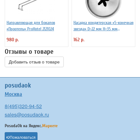
Направляющая для бокалов
Насадка кондитерская «5-конечная
«Проотель» ProHotel 2121024
звезда» D=22 мм H=35 мм
TouchLife 213760
980 р.
162 р.
Отзывы о товаре
Добавить отзыв о товаре
posudaok
Москва
8(495)320-94-52
sales@posudaok.ru
PosudaOk на
Яндекс.
Маркете
Пожаловаться