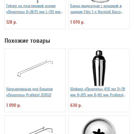
Гейзер на пластиковой основе
Банка квадратная с крышкой и
«Проотель» D=28/15 мм L=110 мм
замком Fido 3 л Bormioli Rocco
ProHotel 2010335
Fidenza 4142228
128 р.
1 070 р.
Похожие товары
Направляющая для бокалов
Шейкер «Проотель» 450 мл D=78
«Проотель» ProHotel 2121022
мм H=205 мм B=80 мм ProHotel
2030250
1 090 р.
630 р.