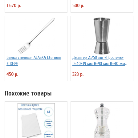
Fidenza 4142220
1 670 р.
500 р.
Вилка столовая ALASKA Eternum
Джиггер 25/50 мл «Проотель»
3110392
D=40/39 мм H=90 мм B=40 мм
ProHotel 2040116
450 р.
323 р.
Похожие товары