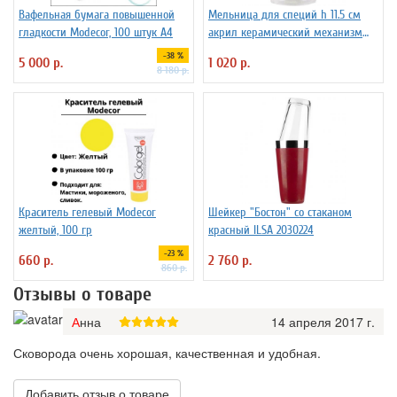
Вафельная бумага повышенной
Мельница для специй h 11.5 см
гладкости Modecor, 100 штук А4
акрил керамический механизм
ILSA 3172260
-38 %
5 000 р.
1 020 р.
8 180 р.
Краситель гелевый Modecor
Шейкер "Бостон" со стаканом
желтый, 100 гр
красный ILSA 2030224
-23 %
660 р.
2 760 р.
860 р.
Отзывы о товаре
Анна
14 апреля 2017 г.
Сковорода очень хорошая, качественная и удобная.
Добавить отзыв о товаре