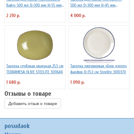
Вайт» 500 мл D=300 мм H=55 мм
500 мл D=300 мм H=45 мм
Steelite 3012040
Steelite 3012057
2 210 р.
4 000 р.
Тарелка глубокая овальная 25.5 см
Тарелка пирожковая «Блю дэппл»
TERRAMESA OLIVE STEELITE 3011644
фарфор D=15.3 см Steelite 3010370
1 680 р.
1 090 р.
Отзывы о товаре
Добавить отзыв о товаре
posudaok