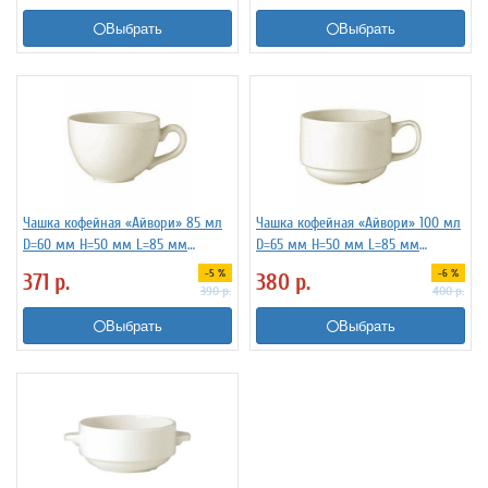
Выбрать
Выбрать
Чашка кофейная «Айвори» 85 мл
Чашка кофейная «Айвори» 100 мл
D=60 мм H=50 мм L=85 мм
D=65 мм H=50 мм L=85 мм
Steelite 3130249
Steelite 3130247
-5 %
-6 %
371
р.
380
р.
390
р.
400
р.
Выбрать
Выбрать