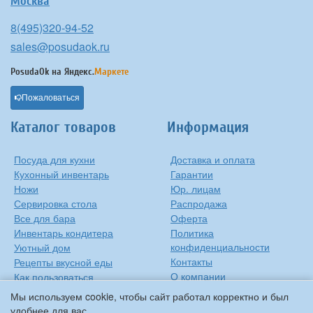
Москва
8(495)320-94-52
sales@posudaok.ru
PosudaOk на
Яндекс.
Маркете
Пожаловаться
Каталог товаров
Информация
Посуда для кухни
Доставка и оплата
Кухонный инвентарь
Гарантии
Ножи
Юр. лицам
Сервировка стола
Распродажа
Все для бара
Оферта
Инвентарь кондитера
Политика
конфиденциальности
Уютный дом
Контакты
Рецепты вкусной еды
О компании
Как пользоваться
сковородкой
Сиропы Monin
Мы используем cookie, чтобы сайт работал корректно и был
Виды барного стекла
удобнее для вас.