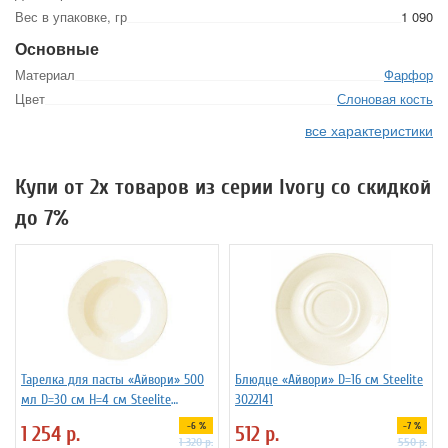
Вес в упаковке, гр
1 090
Основные
Материал
Фарфор
Цвет
Слоновая кость
все характеристики
Купи от 2х товаров из серии Ivory со скидкой
до 7%
Тарелка для пасты «Айвори» 500
Блюдце «Айвори» D=16 см Steelite
мл D=30 см H=4 см Steelite
3022141
3012049
-6 %
-7 %
1 254
р.
512
р.
1 320
р.
550
р.