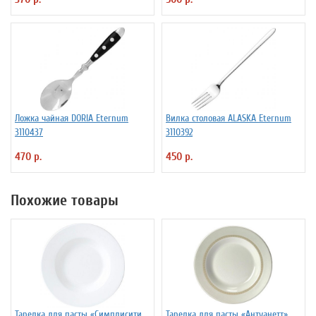
Ложка чайная DORIA Eternum
Вилка столовая ALASKA Eternum
3110437
3110392
470 р.
450 р.
Похожие товары
Тарелка для пасты «Симплисити
Тарелка для пасты «Антуанетт»