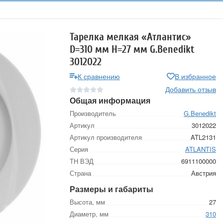
Тарелка мелкая «Атлантис»
D=310 мм H=27 мм G.Benedikt
3012022
К сравнению
В избранное
Добавить отзыв
Общая информация
Производитель
G.Benedikt
Артикул
3012022
Артикул производителя
ATL2131
Серия
ATLANTIS
ТН ВЭД
6911100000
Страна
Австрия
Размеры и габариты
Высота, мм
27
Диаметр, мм
310