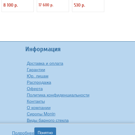
напитков+6
Nitro Whip ISI
мл D=125 мм
8 100 р.
17 600 р.
530 р.
баллончиков ISI
2120335
H=50 мм
2010705
G.Benedikt
3030264
Информация
Доставка и оплата
Гарантии
Юр. лицам
Распродажа
Оферта
Политика конфиденциальности
Контакты
О компании
Сиропы Monin
Виды барного стекла
Рецепты вкусной еды
Подробнее
Понятно