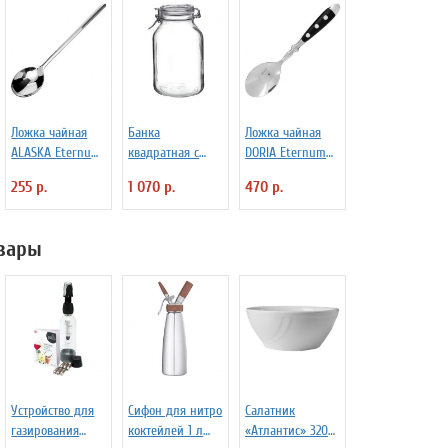
Ложка чайная
Банка
Ложка чайная
ALASKA Eternum
квадратная с
DORIA Eternum
3110447
крышкой и
3110437
255 р.
1 070 р.
470 р.
замком Fido 3 л
Bormioli Rocco
Fidenza 4142228
вары
Устройство для
Сифон для нитро
Салатник
газирования
коктейлей 1 л
«Атлантис» 320