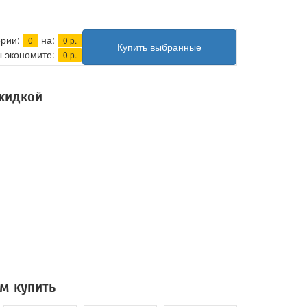
ерии:
на:
0
0
р.
Купить выбранные
 экономите:
0
р.
скидкой
м купить