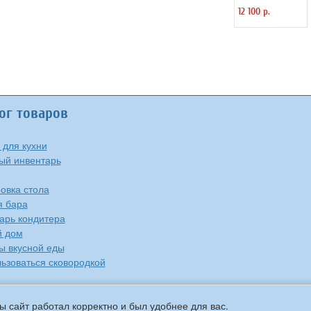
«Содамейкер» 1
12 100 р.
л ISI 2120333
ог товаров
 для кухни
ый инвентарь
овка стола
я бара
арь кондитера
й дом
ы вкусной еды
льзоваться сковородкой
ы сайт работал корректно и был удобнее для вас.