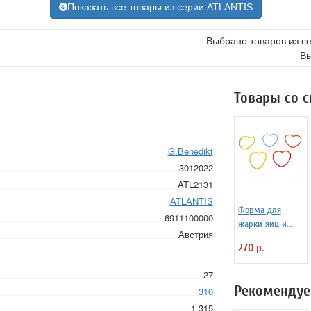
Показать все товары из серии ATLANTIS
Выбрано товаров из с
Вы
Товары со 
G.Benedikt
3012022
ATL2131
ATLANTIS
Форма для
6911100000
жарки яиц и
Австрия
блинчиков
270 р.
силиконовая
Любовь
27
Рекомендуе
310
1 315