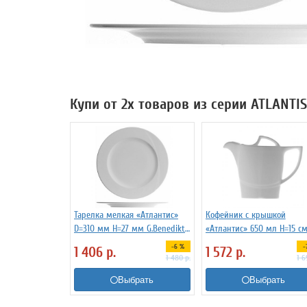
Купи от 2х товаров из серии ATLANTI
Тарелка мелкая «Атлантис»
Кофейник с крышкой
D=310 мм H=27 мм G.Benedikt
«Атлантис» 650 мл H=15 с
3012022
L=19 см B=10.5 см G.Benedi
-6 %
-
1 406
р.
1 572
р.
3160337
1 480
р.
1 
Выбрать
Выбрать