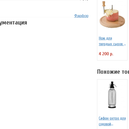
Фарфор
кументация
Нож для
твердых сыров и
шоколада d=22
4 200 р.
см APS 4071012
Похожие то
Сифон-ретро для
содовой