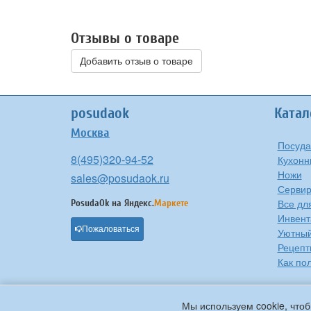
Отзывы о товаре
Добавить отзыв о товаре
posudaok
Катал
Москва
Посуда
8(495)320-94-52
Кухонн
Ножи
sales@posudaok.ru
Сервир
Все дл
PosudaOk на
Яндекс.
Маркете
Инвент
Пожаловаться
Уютны
Рецепт
Как по
Мы используем cookie, чтоб