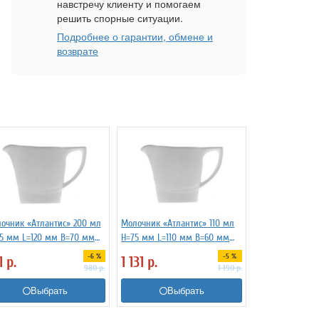
навстречу клиенту и помогаем
решить спорные ситуации.
Подробнее о гарантии, обмене и
возврате
очник «Атлантис» 200 мл
Молочник «Атлантис» 110 мл
5 мм L=120 мм B=70 мм
H=75 мм L=110 мм B=60 мм
enedikt 3170783
G.Benedikt 3170782
-6 %
-5 %
1
р.
1 131
р.
980
р.
1 190
р.
Выбрать
Выбрать