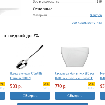
Вес в упаковке, гр
1 315
Основные
Материал
Фарфор
все характеристики
S со скидкой до 7%
Ложка столовая ATLANTIS
Сахарница «Атлантис» 280 мл
Мол
м
Eternum 3110169
D=100 мм H=68 мм G.Benedikt
H=8
kt
3170980
G.B
7 %
-7 %
-5 %
503
р.
770
р.
93
690
р.
540
р.
810
р.
Выбрать
Выбрать