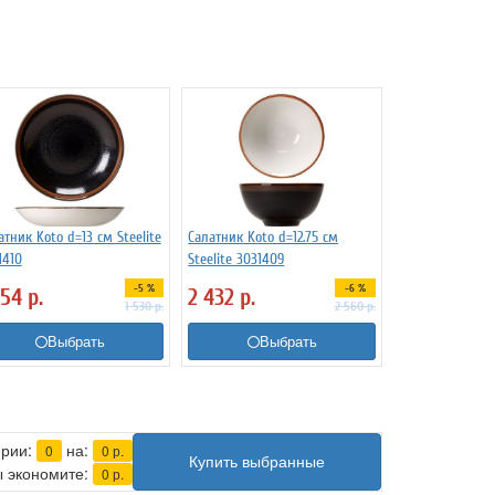
атник Koto d=13 см Steelite
Салатник Koto d=12.75 см
1410
Steelite 3031409
-5 %
-6 %
454
р.
2 432
р.
1 530
р.
2 560
р.
Выбрать
Выбрать
ерии:
на:
0
0
р.
Купить выбранные
 экономите:
0
р.