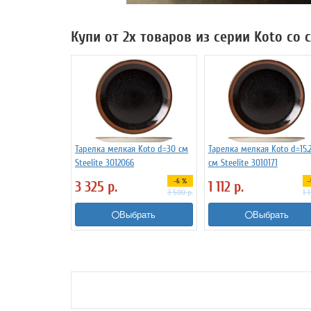
Купи от 2х товаров из серии Koto со
Тарелка мелкая Koto d=30 см
Тарелка мелкая Koto d=15.
Steelite 3012066
см Steelite 3010171
-6 %
3 325
р.
1 112
р.
3 500
р.
1 
Выбрать
Выбрать