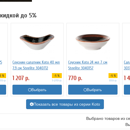
 скидкой до 5%
25
Соусник-салатник Koto 40 мл
Соусник Koto 24 мл 7 см
Сал
7.9 см Steelite 3040712
Steelite 3040157
303
-5 %
-5 %
-5 %
1 207
р.
770
р.
1 
170
р.
1 270
р.
810
р.
Выбрать
Выбрать
Показать все товары из серии Koto
Выбрано товаров из с
Вы