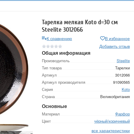
Тарелка мелкая Koto d=30 см
Steelite 3012066
К сравнению
В избранное
Добавить отзыв
Общая информация
Производитель
Steelite
Тип товара
Тарелки
Артикул
3012066
Артикул производителя
91090565
Серия
Koto
Страна
Великобритания
Основные
Материал
Фарфор
Цвет
чёрный/коричневый
все характеристики