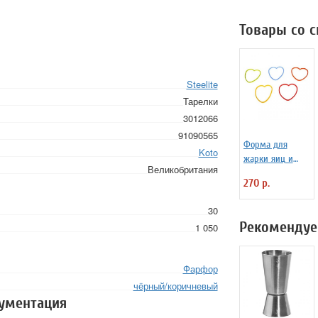
Товары со 
Steelite
Тарелки
3012066
91090565
Форма для
Koto
жарки яиц и
Великобритания
блинчиков
270 р.
силиконовая
Любовь
30
Рекомендуе
1 050
Фарфор
чёрный/коричневый
кументация