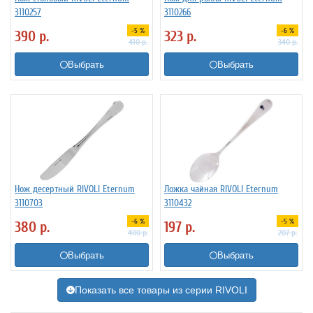
3110257
3110266
-5 %
-6 %
390
р.
323
р.
410
р.
340
р.
Выбрать
Выбрать
Нож десертный RIVOLI Eternum
Ложка чайная RIVOLI Eternum
3110703
3110432
-6 %
-5 %
380
р.
197
р.
400
р.
207
р.
Выбрать
Выбрать
Показать все товары из серии RIVOLI