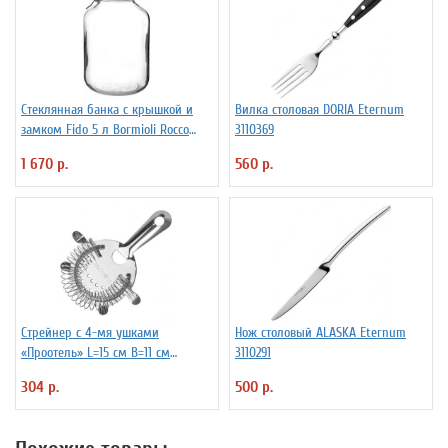
Стеклянная банка с крышкой и
Вилка столовая DORIA Eternum
замком Fido 5 л Bormioli Rocco
3110369
Fidenza 4142220
1 670 р.
560 р.
Стрейнер с 4-мя ушками
Нож столовый ALASKA Eternum
«Проотель» L=15 см B=11 см
3110291
ProHotel 2030517
304 р.
500 р.