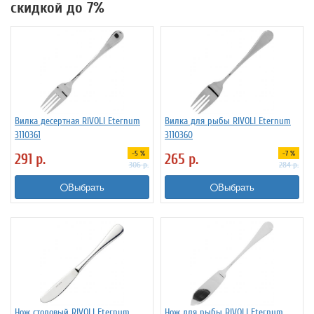
скидкой до 7%
Вилка десертная RIVOLI Eternum
Вилка для рыбы RIVOLI Eternum
3110361
3110360
-5 %
-7 %
291
р.
265
р.
306
р.
284
р.
Выбрать
Выбрать
Нож столовый RIVOLI Eternum
Нож для рыбы RIVOLI Eternum