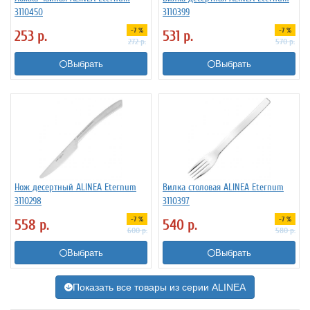
3110450
3110399
-7 %
-7 %
253
р.
531
р.
272
р.
570
р.
Выбрать
Выбрать
Нож десертный ALINEA Eternum
Вилка столовая ALINEA Eternum
3110298
3110397
-7 %
-7 %
558
р.
540
р.
600
р.
580
р.
Выбрать
Выбрать
Показать все товары из серии ALINEA