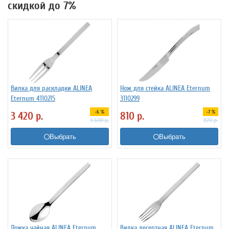
скидкой до 7%
Вилка для раскладки ALINEA
Нож для стейка ALINEA Eternum
Eternum 4110215
3110299
-6 %
-7 %
3 420
р.
810
р.
3 600
р.
870
р.
Выбрать
Выбрать
Ложка чайная ALINEA Eternum
Вилка десертная ALINEA Eternum