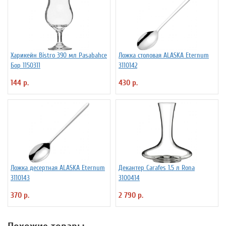
Харикейн Bistro 390 мл Pasabahce
Ложка столовая ALASKA Eternum
Бор 1150311
3110142
144 р.
430 р.
Ложка десертная ALASKA Eternum
Декантер Carafes 1.5 л Rona
3110143
3100414
370 р.
2 790 р.