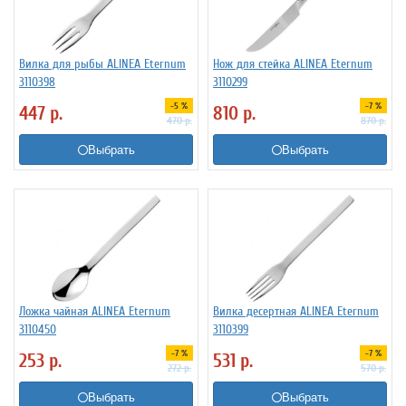
Вилка для рыбы ALINEA Eternum
Нож для стейка ALINEA Eternum
3110398
3110299
-5 %
-7 %
447
р.
810
р.
470
р.
870
р.
Выбрать
Выбрать
Ложка чайная ALINEA Eternum
Вилка десертная ALINEA Eternum
3110450
3110399
-7 %
-7 %
253
р.
531
р.
272
р.
570
р.
Выбрать
Выбрать