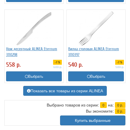
Нож десертный ALINEA Eternum
Вилка столовая ALINEA Eternum
3110298
3110397
-7 %
-7 %
558
р.
540
р.
600
р.
580
р.
Выбрать
Выбрать
Показать все товары из серии ALINEA
Выбрано товаров из серии:
на:
0
0
р.
Вы экономите:
0
р.
Купить выбранные