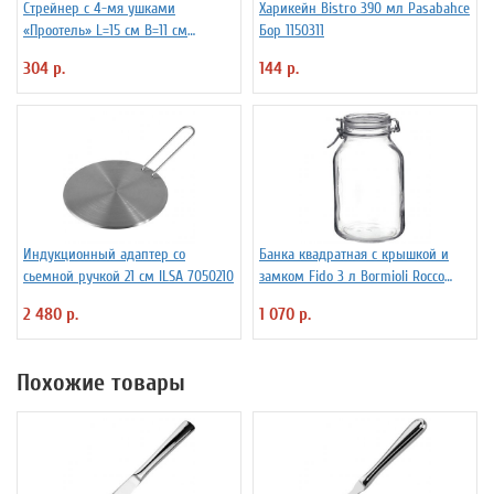
Стрейнер с 4-мя ушками
Харикейн Bistro 390 мл Pasabahce
«Проотель» L=15 см B=11 см
Бор 1150311
ProHotel 2030517
304 р.
144 р.
Индукционный адаптер со
Банка квадратная с крышкой и
сьемной ручкой 21 см ILSA 7050210
замком Fido 3 л Bormioli Rocco
Fidenza 4142228
2 480 р.
1 070 р.
Похожие товары