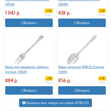
3111506
3110495
-7 %
-7 %
1 042
р.
438
р.
1 120
р.
470
р.
Выбрать
Выбрать
Вилка для пирожного «Библос»
Ложка десертная BYBLOS Eternum
Eternum 3111449
3110913
-7 %
-7 %
884
р.
856
р.
950
р.
920
р.
Выбрать
Выбрать
Показать все товары из серии BYBLOS