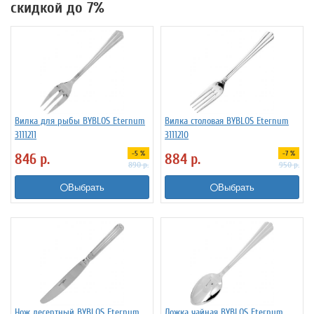
скидкой до 7%
Вилка для рыбы BYBLOS Eternum
Вилка столовая BYBLOS Eternum
3111211
3111210
-5 %
-7 %
846
р.
884
р.
890
р.
950
р.
Выбрать
Выбрать
Нож десертный BYBLOS Eternum
Ложка чайная BYBLOS Eternum